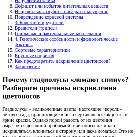
Нарушения полива
Дефицит или избыток питательных веществ
Неправильная глубина посадки и загущение
Повреждение корневой системы
3. Болезни и вредители
Вредители (трипсы)
Грибковые и бактериальные заболевания
4. Генетические особенности и физиологические
факторы
Сортовые характеристики
Крупные соцветия
Как предотвратить искривление цветоносов?
Заключение
Почему гладиолусы «ломают спину»?
Разбираем причины искривления
цветоносов
Гладиолусы – великолепные цветы, настоящие «короли»
летнего сада, привносящие в него вертикальные акценты и
яркие краски. Однако порой радость от их цветения
омрачается досадной проблемой: цветоносы начинают
искривляться, клониться в сторону или даже ломаться. Это не
только портит эстетический вид растения, но и может