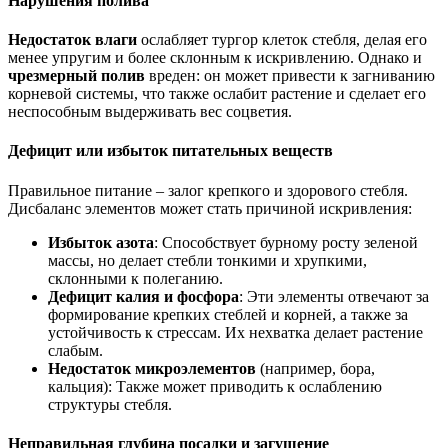
Нарушения полива
Недостаток влаги
ослабляет тургор клеток стебля, делая его
менее упругим и более склонным к искривлению. Однако и
чрезмерный полив
вреден: он может привести к загниванию
корневой системы, что также ослабит растение и сделает его
неспособным выдерживать вес соцветия.
Дефицит или избыток питательных веществ
Правильное питание – залог крепкого и здорового стебля.
Дисбаланс элементов может стать причиной искривления:
Избыток азота
: Способствует бурному росту зеленой
массы, но делает стебли тонкими и хрупкими,
склонными к полеганию.
Дефицит калия и фосфора
: Эти элементы отвечают за
формирование крепких стеблей и корней, а также за
устойчивость к стрессам. Их нехватка делает растение
слабым.
Недостаток микроэлементов
(например, бора,
кальция): Также может приводить к ослаблению
структуры стебля.
Неправильная глубина посадки и загущение