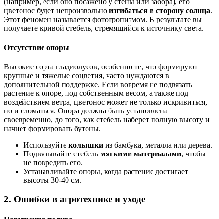
(например, если оно посажено у стены или забора), его
цветонос будет непроизвольно
изгибаться в сторону солнца
.
Этот феномен называется фототропизмом. В результате вы
получаете кривой стебель, стремящийся к источнику света.
Отсутствие опоры
Высокие сорта гладиолусов, особенно те, что формируют
крупные и тяжелые соцветия, часто нуждаются в
дополнительной поддержке. Если вовремя не подвязать
растение к опоре, под собственным весом, а также под
воздействием ветра, цветонос может не только искривиться,
но и сломаться. Опора должна быть установлена
своевременно, до того, как стебель наберет полную высоту и
начнет формировать бутоны.
Используйте
колышки
из бамбука, металла или дерева.
Подвязывайте стебель
мягкими материалами
, чтобы
не повредить его.
Устанавливайте опоры, когда растение достигает
высоты 30-40 см.
2. Ошибки в агротехнике и уходе