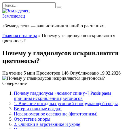
Перейти
Search
к
for:
содержанию
Земледелец
«Земледелец» — ваш источник знаний о растениях
Главная страница
»
Почему у гладиолусов искривляются
цветоносы?
Почему у гладиолусов искривляются
цветоносы?
На чтение
5 мин
Просмотров
146
Опубликовано
19.02.2026
Содержание
Почему гладиолусы «ломают спину»? Разбираем
причины искривления цветоносов
1. Влияние погодных условий и окружающей среды
Ветер и сильные осадки
Неравномерное освещение (фототропизм)
Отсутствие опоры
2. Ошибки в агротехнике и уходе