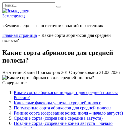
Перейти
Search
к
for:
содержанию
Земледелец
«Земледелец» — ваш источник знаний о растениях
Главная страница
»
Какие сорта абрикосов для средней
полосы?
Какие сорта абрикосов для средней
полосы?
На чтение
3 мин
Просмотров
201
Опубликовано
21.02.2026
Содержание
Какие сорта абрикосов подходят для средней полосы
России?
Ключевые факторы успеха в средней полосе
Популярные сорта абрикосов для средней полосы
Ранние сорта (созревание конец июля – начало августа)
Средние сорта (созревание середина августа)
Поздние сорта (созревание конец августа – начало