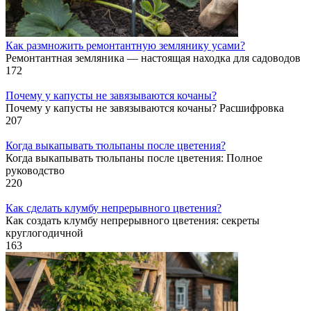
Как размножить ремонтантную землянику усами?
Ремонтантная земляника — настоящая находка для садоводов
172
Почему у капусты не завязываются кочаны?
Почему у капусты не завязываются кочаны? Расшифровка
207
Когда выкапывать тюльпаны после цветения?
Когда выкапывать тюльпаны после цветения: Полное
руководство
220
Как сделать клумбу непрерывного цветения?
Как создать клумбу непрерывного цветения: секреты
круглогодичной
163