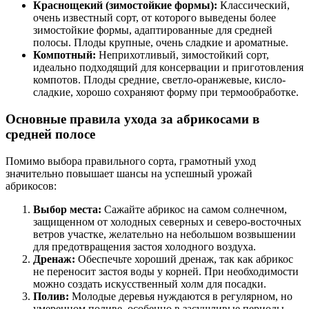
Краснощекий (зимостойкие формы):
Классический,
очень известный сорт, от которого выведены более
зимостойкие формы, адаптированные для средней
полосы. Плоды крупные, очень сладкие и ароматные.
Компотный:
Неприхотливый, зимостойкий сорт,
идеально подходящий для консервации и приготовления
компотов. Плоды средние, светло-оранжевые, кисло-
сладкие, хорошо сохраняют форму при термообработке.
Основные правила ухода за абрикосами в
средней полосе
Помимо выбора правильного сорта, грамотный уход
значительно повышает шансы на успешный урожай
абрикосов:
Выбор места:
Сажайте абрикос на самом солнечном,
защищенном от холодных северных и северо-восточных
ветров участке, желательно на небольшом возвышении
для предотвращения застоя холодного воздуха.
Дренаж:
Обеспечьте хороший дренаж, так как абрикос
не переносит застоя воды у корней. При необходимости
можно создать искусственный холм для посадки.
Полив:
Молодые деревья нуждаются в регулярном, но
умеренном поливе, особенно в засушливые периоды.