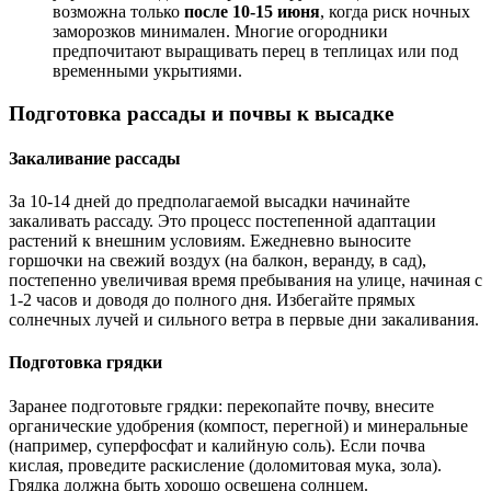
возможна только
после 10-15 июня
, когда риск ночных
заморозков минимален. Многие огородники
предпочитают выращивать перец в теплицах или под
временными укрытиями.
Подготовка рассады и почвы к высадке
Закаливание рассады
За 10-14 дней до предполагаемой высадки начинайте
закаливать рассаду. Это процесс постепенной адаптации
растений к внешним условиям. Ежедневно выносите
горшочки на свежий воздух (на балкон, веранду, в сад),
постепенно увеличивая время пребывания на улице, начиная с
1-2 часов и доводя до полного дня. Избегайте прямых
солнечных лучей и сильного ветра в первые дни закаливания.
Подготовка грядки
Заранее подготовьте грядки: перекопайте почву, внесите
органические удобрения (компост, перегной) и минеральные
(например, суперфосфат и калийную соль). Если почва
кислая, проведите раскисление (доломитовая мука, зола).
Грядка должна быть хорошо освещена солнцем.