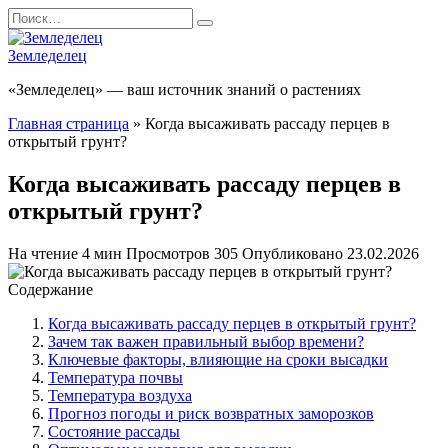
Перейти
Search
к
for:
содержанию
Земледелец
«Земледелец» — ваш источник знаний о растениях
Главная страница
»
Когда высаживать рассаду перцев в
открытый грунт?
Когда высаживать рассаду перцев в
открытый грунт?
На чтение
4 мин
Просмотров
305
Опубликовано
23.02.2026
Содержание
Когда высаживать рассаду перцев в открытый грунт?
Зачем так важен правильный выбор времени?
Ключевые факторы, влияющие на сроки высадки
Температура почвы
Температура воздуха
Прогноз погоды и риск возвратных заморозков
Состояние рассады