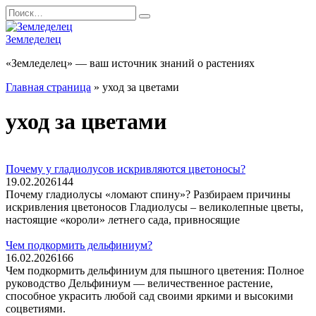
Перейти
Search
к
for:
содержанию
Земледелец
«Земледелец» — ваш источник знаний о растениях
Главная страница
»
уход за цветами
уход за цветами
Почему у гладиолусов искривляются цветоносы?
19.02.2026
144
Почему гладиолусы «ломают спину»? Разбираем причины
искривления цветоносов Гладиолусы – великолепные цветы,
настоящие «короли» летнего сада, привносящие
Чем подкормить дельфиниум?
16.02.2026
166
Чем подкормить дельфиниум для пышного цветения: Полное
руководство Дельфиниум — величественное растение,
способное украсить любой сад своими яркими и высокими
соцветиями.