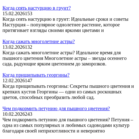
Когда сеять настурцию в грунт?
15.02.2026
153
Когда сеять настурцию в грунт: Идеальные сроки и советы
Настурция – популярное однолетнее растение, которое
притягивает взгляды своими яркими цветами и
Когда сажать многолетние астры?
13.02.2026
132
Когда сажать многолетние астры? Идеальное время для
пышного цветения Многолетние астры – звезды осеннего
сада, радующие ярким цветением до заморозков.
Когда прищипывать георгины?
12.02.2026
147
Когда прищипывать георгины: Секреты пышного цветения и
крепких кустов Георгины — одни из самых роскошных
цветов, способных преобразить любой сад.
Чем подкормить петунию для пышного цветения?
10.02.2026
243
Чем подкормить петунию для пышного цветения? Петуния –
одна из самых популярных и любимых садоводами культур
благодаря своей неприхотливости и невероятно