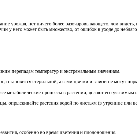
ие урожая, нет ничего более разочаровывающего, чем видеть, к
ричин у него может быть множество, от ошибок в уходе до небл
езким перепадам температур и экстремальным значениям.
ца становится стерильной, а сами цветки и завязи не могут нор
се метаболические процессы в растении, делают его уязвимым 
цы, опрыскивайте растения водой по листьям (в утренние или 
развития, особенно во время цветения и плодоношения.