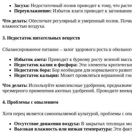
Засуха:
Недостаточный полив приводит к тому, что расте
Переувлажнение:
Избыток влаги приводит к загниванию 
Что делать:
Обеспечьте регулярный и умеренный полив. Почва 
влажностью воздуха.
3. Недостаток питательных веществ
Сбалансированное питание – залог здорового роста и обильно
Избыток азота:
Приводит к бурному росту зеленой массы
Недостаток калия и фосфора:
Эти элементы критически
Недостаток бора:
Бор необходим для нормального разви
Недостаток кальция:
Может проявляться вершинной гниль
Что делать:
Используйте комплексные удобрения, предназначе
чрезмерного применения азотных удобрений. Проводите внекор
4. Проблемы с опылением
Хотя перец является самоопыляемой культурой, проблемы с оп
Отсутствие движения воздуха:
В закрытых теплицах мож
Высокая влажность или низкая температура:
Эти факт