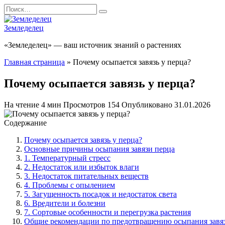
Перейти
Search
к
for:
содержанию
Земледелец
«Земледелец» — ваш источник знаний о растениях
Главная страница
»
Почему осыпается завязь у перца?
Почему осыпается завязь у перца?
На чтение
4 мин
Просмотров
154
Опубликовано
31.01.2026
Содержание
Почему осыпается завязь у перца?
Основные причины осыпания завязи перца
1. Температурный стресс
2. Недостаток или избыток влаги
3. Недостаток питательных веществ
4. Проблемы с опылением
5. Загущенность посадок и недостаток света
6. Вредители и болезни
7. Сортовые особенности и перегрузка растения
Общие рекомендации по предотвращению осыпания завяз