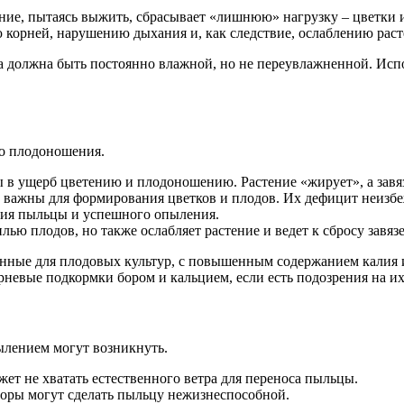
ние, пытаясь выжить, сбрасывает «лишнюю» нагрузку – цветки и
корней, нарушению дыхания и, как следствие, ослаблению расте
должна быть постоянно влажной, но не переувлажненной. Испол
го плодоношения.
 в ущерб цветению и плодоношению. Растение «жирует», а завя
 важны для формирования цветков и плодов. Их дефицит неизб
тия пыльцы и успешного опыления.
ю плодов, но также ослабляет растение и ведет к сбросу завязе
нные для плодовых культур, с повышенным содержанием калия и
невые подкормки бором и кальцием, если есть подозрения на их
ылением могут возникнуть.
ет не хватать естественного ветра для переноса пыльцы.
оры могут сделать пыльцу нежизнеспособной.