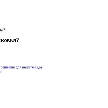
ья?
сковья?
 решения для вашего сада
я