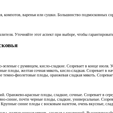
ния, компотов, варенья или сушки. Большинство подмосковных с
ылителя. Уточняйте этот аспект при выборе, чтобы гарантироват
сковья
зеленые с румянцем, кисло-сладкие. Созревает в конце июля. У
е плоды, желтая сочная мякоть, кисло-сладкая. Созревает в нач
темно-фиолетовые плоды, оранжевая сладкая мякоть. Созревает 
й. Оранжево-красные плоды, сладкие, сочные. Созревает в сере
но-синие, почти черные плоды, сладкие, универсальные. Созрева
Крупные синие плоды с восковым налетом, очень вкусные, сладк
ды, желтая нежная мякоть, сладкая с кислинкой. Высокоурожай