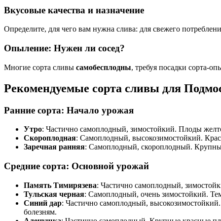
Вкусовые качества и назначение
Определите, для чего вам нужна слива: для свежего потребле
Опыление: Нужен ли сосед?
Многие сорта сливы
самобесплодны
, требуя посадки сорта-оп
Рекомендуемые сорта сливы для Подмо
Ранние сорта: Начало урожая
Утро
: Частично самоплодный, зимостойкий. Плоды желто-
Скороплодная
: Самоплодный, высокозимостойкий. Красны
Заречная ранняя
: Самоплодный, скороплодный. Крупные 
Средние сорта: Основной урожай
Память Тимирязева
: Частично самоплодный, зимостойки
Тульская черная
: Самоплодный, очень зимостойкий. Тем
Синий дар
: Частично самоплодный, высокозимостойкий. 
болезням.
Аленушка
: Частично самоплодный. Крупные красные пло