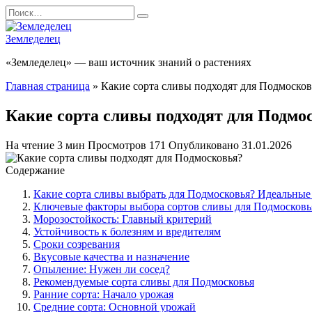
Перейти
Search
к
for:
содержанию
Земледелец
«Земледелец» — ваш источник знаний о растениях
Главная страница
»
Какие сорта сливы подходят для Подмосков
Какие сорта сливы подходят для Подмо
На чтение
3 мин
Просмотров
171
Опубликовано
31.01.2026
Содержание
Какие сорта сливы выбрать для Подмосковья? Идеальные
Ключевые факторы выбора сортов сливы для Подмосковь
Морозостойкость: Главный критерий
Устойчивость к болезням и вредителям
Сроки созревания
Вкусовые качества и назначение
Опыление: Нужен ли сосед?
Рекомендуемые сорта сливы для Подмосковья
Ранние сорта: Начало урожая
Средние сорта: Основной урожай