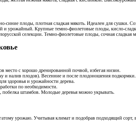
о-синие плоды, плотная сладкая мякоть. Идеален для сушки. Соз
й и урожайный. Крупные темно-фиолетовые плоды, кисло-сладкие
орусской селекции. Темно-фиолетовые плоды, сочная сладкая мя
ковье
ов место с хорошо дренированной почвой, избегая низин.
уху и налив плодов). Весенние и после плодоношения подкормки.
для здоровья и урожайности дерева.
работки по необходимости.
, побелка штамбов. Молодые деревья можно укрывать.
гатому урожаю. Учитывая климат и подобрав подходящий сорт, 