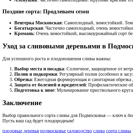
Поздние сорта: Продлеваем сезон
Венгерка Московская
: Самоплодный, зимостойкий. Темн
Богатырская
: Частично самоплодный, очень зимостойки
Кромань
: Очень зимостойкий, высокоурожайный сорт бел
Уход за сливовыми деревьями в Подмос
Для успешного роста и плодоношения сливы важны:
Выбор места и посадка
: Солнечное, защищенное от ветр
Полив и подкормки
: Регулярный полив (особенно в зас
Обрезка
: Ежегодная формирующая и санитарная обрезка 
Защита от болезней и вредителей
: Профилактические об
Подготовка к зиме
: Мульчирование приствольного круга
Заключение
Выбор правильного сорта сливы для Подмосковья — ключ к бо
Пусть ваш сад будет плодородным!
плодовые деревья
подмосковье
садоводство
слива
сорта сливы