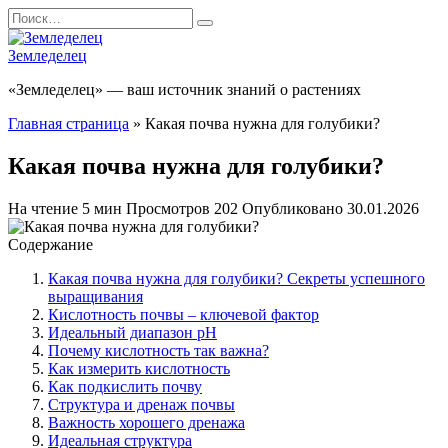
Перейти
Search
к
for:
содержанию
Земледелец
«Земледелец» — ваш источник знаний о растениях
Главная страница
»
Какая почва нужна для голубики?
Какая почва нужна для голубики?
На чтение
5 мин
Просмотров
202
Опубликовано
30.01.2026
Содержание
Какая почва нужна для голубики? Секреты успешного
выращивания
Кислотность почвы – ключевой фактор
Идеальный диапазон pH
Почему кислотность так важна?
Как измерить кислотность
Как подкислить почву
Структура и дренаж почвы
Важность хорошего дренажа
Идеальная структура