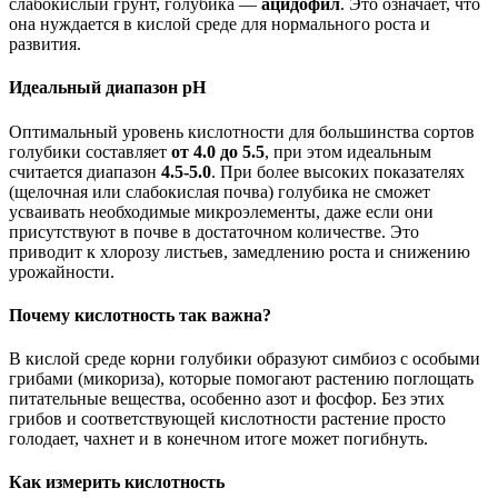
слабокислый грунт, голубика —
ацидофил
. Это означает, что
она нуждается в кислой среде для нормального роста и
развития.
Идеальный диапазон pH
Оптимальный уровень кислотности для большинства сортов
голубики составляет
от 4.0 до 5.5
, при этом идеальным
считается диапазон
4.5-5.0
. При более высоких показателях
(щелочная или слабокислая почва) голубика не сможет
усваивать необходимые микроэлементы, даже если они
присутствуют в почве в достаточном количестве. Это
приводит к хлорозу листьев, замедлению роста и снижению
урожайности.
Почему кислотность так важна?
В кислой среде корни голубики образуют симбиоз с особыми
грибами (микориза), которые помогают растению поглощать
питательные вещества, особенно азот и фосфор. Без этих
грибов и соответствующей кислотности растение просто
голодает, чахнет и в конечном итоге может погибнуть.
Как измерить кислотность