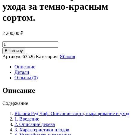
ухода за темно-красным
сортом.
2 200,00
₽
Количество
товара
В корзину
Яблоня
Артикул:
63526
Категория:
Яблоня
сорт
Ред
Описание
Чиф:
Детали
особенности
Отзывы (0)
выращивания
и
Описание
ухода
за
Содержание
темно-
красным
Яблоня Ред Чиф: Описание сорта, выращивание и уход
сортом.
1. Введение
2. Описание дерева
3. Характеристики плодов