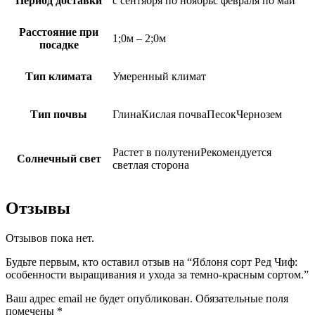
Период доставки
с сентября по ноябрьс февраля по май
Расстояние при
1;0м – 2;0м
посадке
Тип климата
Умеренный климат
Тип почвы
ГлинаКислая почваПесокЧернозем
Растет в полутениРекомендуется
Солнечный свет
светлая сторона
Отзывы
Отзывов пока нет.
Будьте первым, кто оставил отзыв на “Яблоня сорт Ред Чиф:
особенности выращивания и ухода за темно-красным сортом.”
Ваш адрес email не будет опубликован.
Обязательные поля
помечены
*