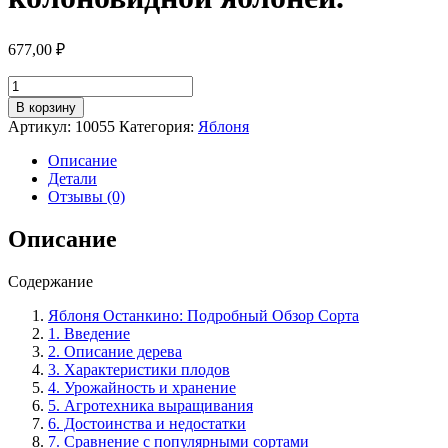
677,00
₽
Количество
товара
В корзину
Яблоня
Артикул:
10055
Категория:
Яблоня
сорт
Останкино:
Описание
особенности
Детали
выращивания,
Отзывы (0)
посадка
и
Описание
уход
за
Содержание
колоновидной
яблоней.
Яблоня Останкино: Подробный Обзор Сорта
1. Введение
2. Описание дерева
3. Характеристики плодов
4. Урожайность и хранение
5. Агротехника выращивания
6. Достоинства и недостатки
7. Сравнение с популярными сортами