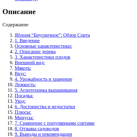
и
ухода,
Описание
ранний
урожай.
Содержание
Яблоня “Брусничное”: Обзор Сорта
1. Введение
Основные характеристики:
2. Описание дерева
3. Характеристики плодов
Внешний вид:
Мякоть:
Вкус:
4. Урожайность и хранение
Лежкость:
5. Агротехника выращивания
Посадка:
Уход:
6. Достоинства и недостатки
Плюсы:
Минусы:
7. Сравнение с популярными сортами
8. Отзывы садоводов
9. Выводы и рекомендации