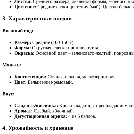
Листья:
Среднего размера, овальной формы, зеленого цв
Цветение:
Средние сроки цветения (май). Цветки белые и
3. Характеристики плодов
Внешний вид:
Размер:
Средние (100-150 г).
Форма:
Округлая, слегка приплюснутая.
Окраска:
Основной цвет – зеленовато-желтый, покровны
Мякоть:
Консистенция:
Сочная, нежная, мелкозернистая.
Цвет:
Белый или кремовый.
Вкус:
Сладость/кислинка:
Кисло-сладкий, с преобладанием ки
Аромат:
Слабый, яблочный.
Дегустационная оценка:
4 из 5 баллов.
4. Урожайность и хранение