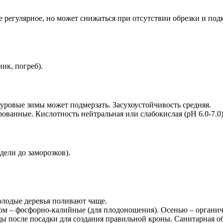
е регулярное, но может снижаться при отсутствии обрезки и под
ик, погреб).
суровые зимы может подмерзать. Засухоустойчивость средняя.
ванные. Кислотность нейтральная или слабокислая (pH 6.0-7.0)
дели до заморозков).
лодые деревья поливают чаще.
том – фосфорно-калийные (для плодоношения). Осенью – органич
 после посадки для создания правильной кроны. Санитарная обр