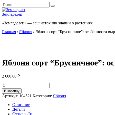
Перейти
Search
к
for:
содержанию
Земледелец
«Земледелец» — ваш источник знаний о растениях
Главная
/
Яблоня
/ Яблоня сорт “Брусничное”: особенности вы
Яблоня сорт “Брусничное”: о
2 600,00
₽
Количество
товара
В корзину
Яблоня
Артикул:
104521
Категория:
Яблоня
сорт
"Брусничное":
Описание
особенности
Детали
выращивания
Отзывы (0)