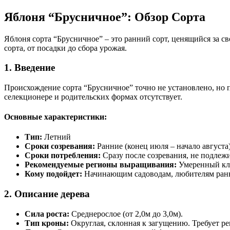
Яблоня “Брусничное”: Обзор Сорта
Яблоня сорта “Брусничное” – это ранний сорт, ценящийся за с
сорта, от посадки до сбора урожая.
1. Введение
Происхождение сорта “Брусничное” точно не установлено, но
селекционере и родительских формах отсутствует.
Основные характеристики:
Тип:
Летний
Сроки созревания:
Ранние (конец июля – начало августа
Сроки потребления:
Сразу после созревания, не подлеж
Рекомендуемые регионы выращивания:
Умеренный кли
Кому подойдет:
Начинающим садоводам, любителям ранних
2. Описание дерева
Сила роста:
Среднерослое (от 2,0м до 3,0м).
Тип кроны:
Округлая, склонная к загущению. Требует ре