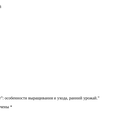
й
е”: особенности выращивания и ухода, ранний урожай.”
ечены
*