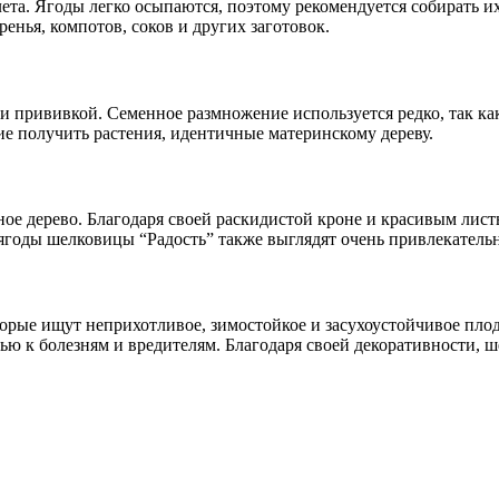
ета. Ягоды легко осыпаются, поэтому рекомендуется собирать и
ренья, компотов, соков и других заготовок.
 прививкой. Семенное размножение используется редко, так как
е получить растения, идентичные материнскому дереву.
ное дерево. Благодаря своей раскидистой кроне и красивым лист
 ягоды шелковицы “Радость” также выглядят очень привлекатель
торые ищут неприхотливое, зимостойкое и засухоустойчивое пло
ю к болезням и вредителям. Благодаря своей декоративности, ш