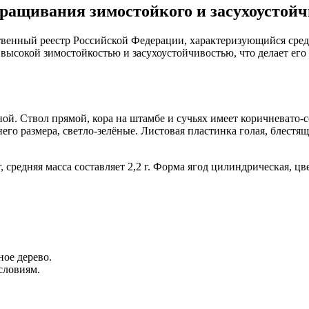
ащивания зимостойкого и засухоустойч
ственный реестр Российской Федерации, характеризующийся сре
 высокой зимостойкостью и засухоустойчивостью, что делает ег
ой. Ствол прямой, кора на штамбе и сучьях имеет коричневато-с
его размера, светло-зелёные. Листовая пластинка голая, блестящ
редняя масса составляет 2,2 г. Форма ягод цилиндрическая, цве
ное дерево.
словиям.