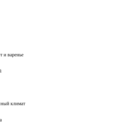
т и варенье
й
нный климат
а