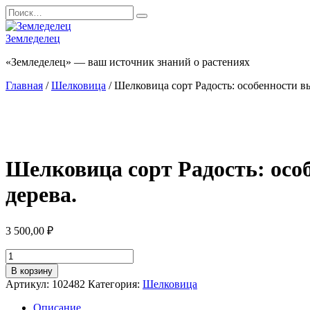
Перейти
Search
к
for:
содержанию
Земледелец
«Земледелец» — ваш источник знаний о растениях
Главная
/
Шелковица
/ Шелковица сорт Радость: особенности в
Шелковица сорт Радость: осо
дерева.
3 500,00
₽
Количество
товара
В корзину
Шелковица
Артикул:
102482
Категория:
Шелковица
сорт
Радость:
Описание