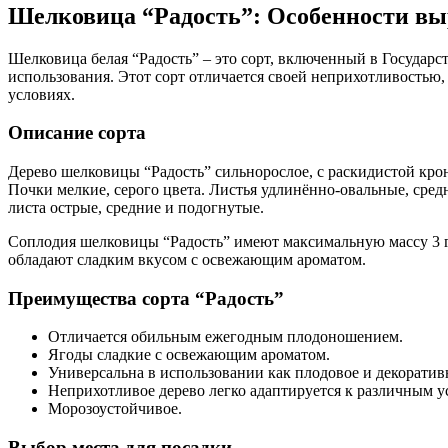
Шелковица “Радость”: Особенности выр
Шелковица белая “Радость” – это сорт, включенный в Государ
использования. Этот сорт отличается своей неприхотливостью,
условиях.
Описание сорта
Дерево шелковицы “Радость” сильнорослое, с раскидистой крон
Почки мелкие, серого цвета. Листья удлинённо-овальные, средн
листа острые, средние и подогнутые.
Соплодия шелковицы “Радость” имеют максимальную массу 3 г, с
обладают сладким вкусом с освежающим ароматом.
Преимущества сорта “Радость”
Отличается обильным ежегодным плодоношением.
Ягоды сладкие с освежающим ароматом.
Универсальна в использовании как плодовое и декоратив
Неприхотливое дерево легко адаптируется к различным у
Морозоустойчивое.
Выбор места для посадки