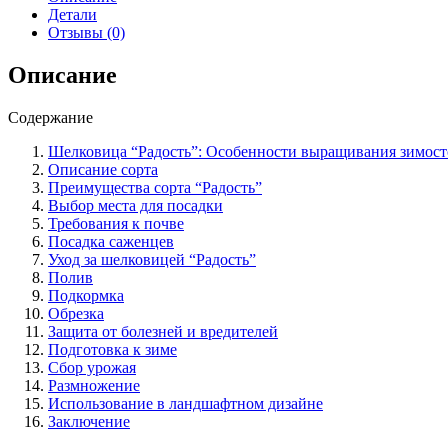
особенности
Детали
выращивания
Отзывы (0)
зимостойкого
и
Описание
засухоустойчивого
дерева.
Содержание
Шелковица “Радость”: Особенности выращивания зимосто
Описание сорта
Преимущества сорта “Радость”
Выбор места для посадки
Требования к почве
Посадка саженцев
Уход за шелковицей “Радость”
Полив
Подкормка
Обрезка
Защита от болезней и вредителей
Подготовка к зиме
Сбор урожая
Размножение
Использование в ландшафтном дизайне
Заключение