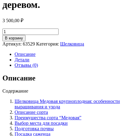
деревом.
3 500,00
₽
Количество
товара
В корзину
Шелковица
Артикул:
63529
Категория:
Шелковица
сорт
Медовая
Описание
крупноплодная:
Детали
особенности
Отзывы (0)
выращивания
и
Описание
ухода
за
Содержание
деревом.
Шелковица Медовая крупноплодная: особенности
выращивания и ухода
Описание сорта
Преимущества сорта “Медовая”
Выбор места для посадки
Подготовка почвы
Посадка саженца