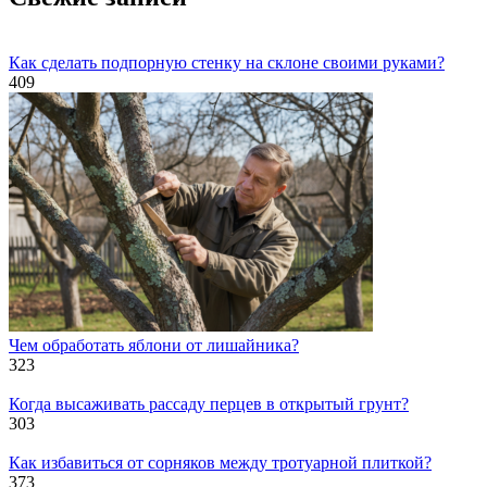
Как сделать подпорную стенку на склоне своими руками?
409
Чем обработать яблони от лишайника?
323
Когда высаживать рассаду перцев в открытый грунт?
303
Как избавиться от сорняков между тротуарной плиткой?
373