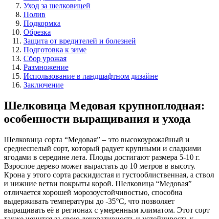
Уход за шелковицей
Полив
Подкормка
Обрезка
Защита от вредителей и болезней
Подготовка к зиме
Сбор урожая
Размножение
Использование в ландшафтном дизайне
Заключение
Шелковица Медовая крупноплодная:
особенности выращивания и ухода
Шелковица сорта “Медовая” – это высокоурожайный и
среднеспелый сорт, который радует крупными и сладкими
ягодами в середине лета. Плоды достигают размера 5-10 г.
Взрослое дерево может вырастать до 10 метров в высоту.
Крона у этого сорта раскидистая и густооблиственная, а ствол
и нижние ветви покрыты корой. Шелковица “Медовая”
отличается хорошей морозоустойчивостью, способна
выдерживать температуры до -35°C, что позволяет
выращивать её в регионах с умеренным климатом. Этот сорт
также ценится за свою декоративность и устойчивость к