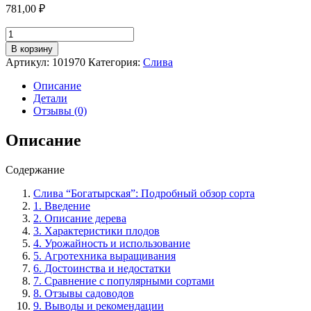
781,00
₽
Количество
товара
В корзину
Слива
Артикул:
101970
Категория:
Слива
сорт
"Богатырская":
Описание
Поздний
Детали
срок
Отзывы (0)
созревания
и
Описание
особенности
выращивания.
Содержание
Слива “Богатырская”: Подробный обзор сорта
1. Введение
2. Описание дерева
3. Характеристики плодов
4. Урожайность и использование
5. Агротехника выращивания
6. Достоинства и недостатки
7. Сравнение с популярными сортами
8. Отзывы садоводов
9. Выводы и рекомендации