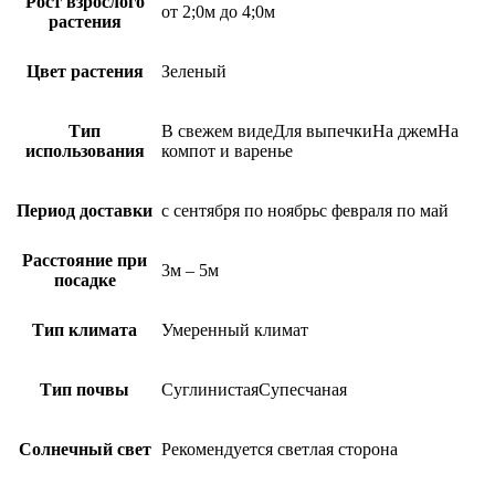
Рост взрослого
от 2;0м до 4;0м
растения
Цвет растения
Зеленый
Тип
В свежем видеДля выпечкиНа джемНа
использования
компот и варенье
Период доставки
с сентября по ноябрьс февраля по май
Расстояние при
3м – 5м
посадке
Тип климата
Умеренный климат
Тип почвы
СуглинистаяСупесчаная
Солнечный свет
Рекомендуется светлая сторона