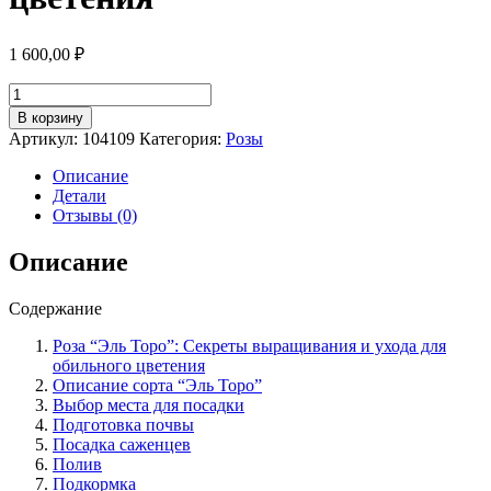
1 600,00
₽
Количество
товара
В корзину
Роза
Артикул:
104109
Категория:
Розы
сорт
"Эль
Описание
Торо":
Детали
Секреты
Отзывы (0)
выращивания
и
Описание
ухода
для
Содержание
обильного
цветения
Роза “Эль Торо”: Секреты выращивания и ухода для
обильного цветения
Описание сорта “Эль Торо”
Выбор места для посадки
Подготовка почвы
Посадка саженцев
Полив
Подкормка