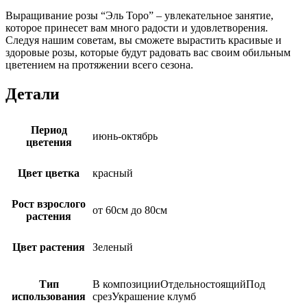
Выращивание розы “Эль Торо” – увлекательное занятие,
которое принесет вам много радости и удовлетворения.
Следуя нашим советам, вы сможете вырастить красивые и
здоровые розы, которые будут радовать вас своим обильным
цветением на протяжении всего сезона.
Детали
Период
июнь-октябрь
цветения
Цвет цветка
красный
Рост взрослого
от 60см до 80см
растения
Цвет растения
Зеленый
Тип
В композицииОтдельностоящийПод
использования
срезУкрашение клумб