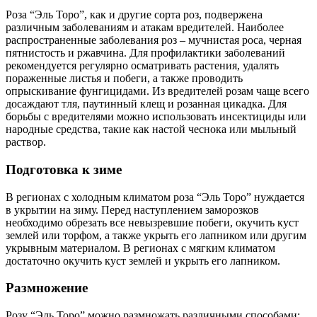
Роза “Эль Торо”, как и другие сорта роз, подвержена
различным заболеваниям и атакам вредителей. Наиболее
распространенные заболевания роз – мучнистая роса, черная
пятнистость и ржавчина. Для профилактики заболеваний
рекомендуется регулярно осматривать растения, удалять
пораженные листья и побеги, а также проводить
опрыскивание фунгицидами. Из вредителей розам чаще всего
досаждают тля, паутинный клещ и розанная цикадка. Для
борьбы с вредителями можно использовать инсектициды или
народные средства, такие как настой чеснока или мыльный
раствор.
Подготовка к зиме
В регионах с холодным климатом роза “Эль Торо” нуждается
в укрытии на зиму. Перед наступлением заморозков
необходимо обрезать все невызревшие побеги, окучить куст
землей или торфом, а также укрыть его лапником или другим
укрывным материалом. В регионах с мягким климатом
достаточно окучить куст землей и укрыть его лапником.
Размножение
Розу “Эль Торо” можно размножать различными способами: