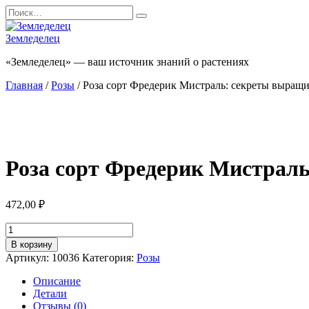
Перейти
Search
к
for:
содержанию
Земледелец
«Земледелец» — ваш источник знаний о растениях
Главная
/
Розы
/ Роза сорт Фредерик Мистраль: секреты выращи
Роза сорт Фредерик Мистраль
472,00
₽
Количество
товара
В корзину
Роза
Артикул:
10036
Категория:
Розы
сорт
Фредерик
Описание
Мистраль:
Детали
секреты
Отзывы (0)