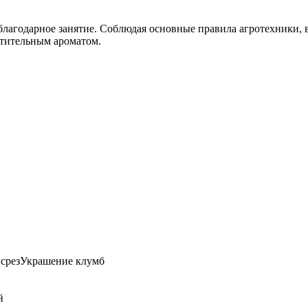
лагодарное занятие. Соблюдая основные правила агротехники, в
итительным ароматом.
срезУкрашение клумб
й