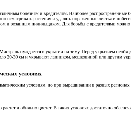
различным болезням и вредителям. Наиболее распространенные бо
рно осматривать растения и удалять пораженные листья и побе
щом и розанным пилильщиком. Для борьбы с вредителями можно 
истраль нуждается в укрытии на зиму. Перед укрытием необходи
коло 20-30 см и укрывают лапником, мешковиной или другим ук
ческих условиях
иматическим условиям, но при выращивании в разных регионах 
растет и обильно цветет. В таких условиях достаточно обеспечи