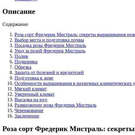
выращивания
нежно-
Описание
розового
чуда
Содержание
в
вашем
Роза сорт Фредерик Мистраль: секреты выращивания нежн
саду
Выбор места и подготовка почвы
Посадка розы Фредерик Мистраль
Уход за розой Фредерик Мистраль
Полив
Подкормка
Обрезка
Защита от болезней и вредителей
Подготовка к зиме
Особенности выращивания в различных климатических 
Мягкий климат
Умеренный климат
Высадка на юге
Размножение розы Фредерик Мистраль
Черенкование
Заключение
Роза сорт Фредерик Мистраль: секреты