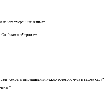
и на югеУмеренный климат
ваСлабокислаяЧернозем
траль: секреты выращивания нежно-розового чуда в вашем саду”
ечены
*