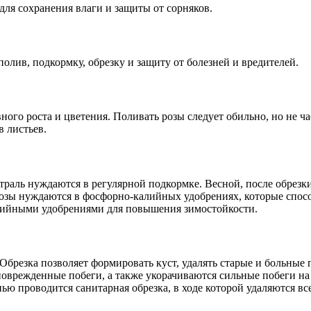
для сохранения влаги и защиты от сорняков.
олив, подкормку, обрезку и защиту от болезней и вредителей.
ного роста и цветения. Поливать розы следует обильно, но не 
в листьев.
траль нуждаются в регулярной подкормке. Весной, после обрезк
 розы нуждаются в фосфорно-калийных удобрениях, которые спо
алийными удобрениями для повышения зимостойкости.
Обрезка позволяет формировать куст, удалять старые и больные 
поврежденные побеги, а также укорачиваются сильные побеги на 
ью проводится санитарная обрезка, в ходе которой удаляются в