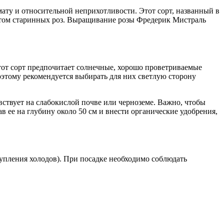
омату и относительной неприхотливости. Этот сорт, названный в
атом старинных роз. Выращивание розы Фредерик Мистраль
тот сорт предпочитает солнечные, хорошо проветриваемые
оэтому рекомендуется выбирать для них светлую сторону
увствует на слабокислой почве или черноземе. Важно, чтобы
 ее на глубину около 50 см и внести органические удобрения,
тупления холодов). При посадке необходимо соблюдать