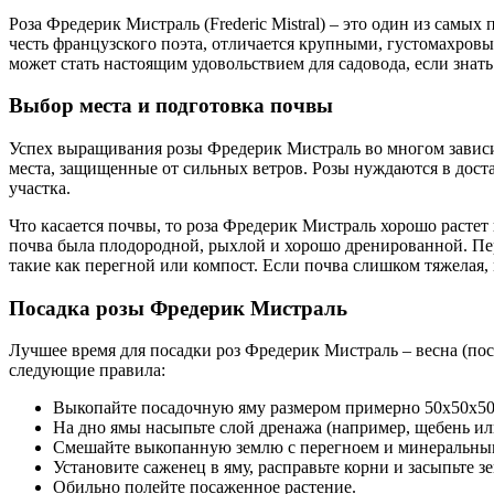
Роза Фредерик Мистраль (Frederic Mistral) – это один из самы
честь французского поэта, отличается крупными, густомахро
может стать настоящим удовольствием для садовода, если знат
Выбор места и подготовка почвы
Успех выращивания розы Фредерик Мистраль во многом зависи
места, защищенные от сильных ветров. Розы нуждаются в доста
участка.
Что касается почвы, то роза Фредерик Мистраль хорошо растет
почва была плодородной, рыхлой и хорошо дренированной. Пере
такие как перегной или компост. Если почва слишком тяжелая,
Посадка розы Фредерик Мистраль
Лучшее время для посадки роз Фредерик Мистраль – весна (пос
следующие правила:
Выкопайте посадочную яму размером примерно 50х50х50
На дно ямы насыпьте слой дренажа (например, щебень ил
Смешайте выкопанную землю с перегноем и минеральны
Установите саженец в яму, расправьте корни и засыпьте з
Обильно полейте посаженное растение.