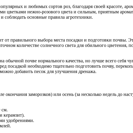
х популярных и любимых сортов роз, благодаря своей красоте, ар
выми цветками нежно-розового цвета и сильным, приятным аром
ь и соблюдать основные правила агротехники.
т от правильного выбора места посадки и подготовки почвы. Э
точном количестве солнечного света для обильного цветения, п
 на обычной почве нормального качества, но лучше всего себя ч
д посадкой необходимо тщательно подготовить почву, перекопав
 можно добавить песок для улучшения дренажа.
ле окончания заморозков) или осень (за несколько недель до нас
 см.
и керамзит).
ми удобрениями.
емлей.