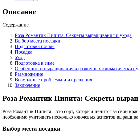
выращивания
и
Описание
ухода
для
Содержание
пышного
цветения.
Роза Романтик Пипита: Секреты выращивания и ухода
Выбор места посадки
Подготовка почвы
Посадка
Уход
Подготовка к зиме
Особенности выращивания в различных климатических 
Размножение
Возможные проблемы и их решения
Заключение
Роза Романтик Пипита: Секреты выращ
Роза Романтик Пипита – это сорт, который ценится за свои к
необходимо учитывать несколько ключевых аспектов выращива
Выбор места посадки