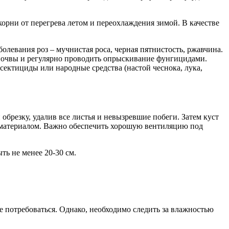
корни от перегрева летом и переохлаждения зимой. В качестве
левания роз – мучнистая роса, черная пятнистость, ржавчина.
почвы и регулярно проводить опрыскивание фунгицидами.
сектициды или народные средства (настой чеснока, лука,
брезку, удалив все листья и невызревшие побеги. Затем куст
 материалом. Важно обеспечить хорошую вентиляцию под
ь не менее 20-30 см.
е потребоваться. Однако, необходимо следить за влажностью