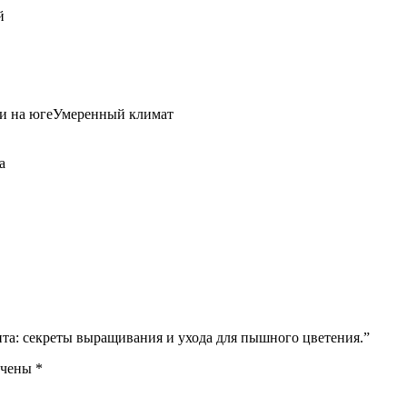
й
и на югеУмеренный климат
а
ита: секреты выращивания и ухода для пышного цветения.”
ечены
*