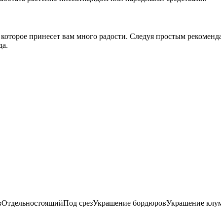
которое принесет вам много радости. Следуя простым рекоменда
да.
овОтдельностоящийПод срезУкрашение бордюровУкрашение клу