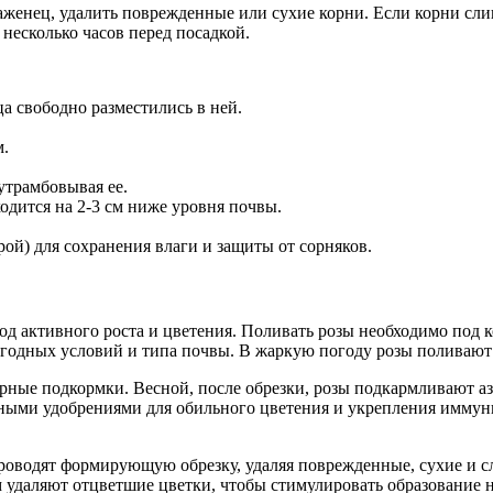
аженец, удалить поврежденные или сухие корни. Если корни сл
несколько часов перед посадкой.
а свободно разместились в ней.
м.
утрамбовывая ее.
ходится на 2-3 см ниже уровня почвы.
рой) для сохранения влаги и защиты от сорняков.
д активного роста и цветения. Поливать розы необходимо под ко
погодных условий и типа почвы. В жаркую погоду розы поливают
рные подкормки. Весной, после обрезки, розы подкармливают а
ными удобрениями для обильного цветения и укрепления имму
проводят формирующую обрезку, удаляя поврежденные, сухие и с
м удаляют отцветшие цветки, чтобы стимулировать образование 