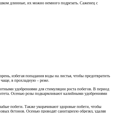
ишком длинные, их можно немного подрезать. Саженец с
рень, избегая попадания воды на листья, чтобы предотвратить
 чаще, в прохладную – реже.
зотными удобрениями для стимуляции роста побегов. В период
нитета. Осенью розы подкармливают калийными удобрениями
лабые побеги. Также укорачивают здоровые побеги, чтобы
новых бутонов. Осенью проводят санитарную обрезку, удаляя