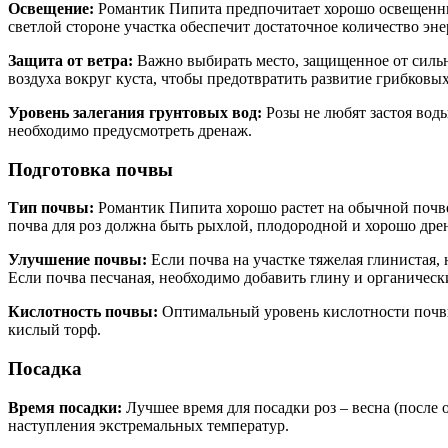
Освещение:
Романтик Пипита предпочитает хорошо освещенные 
светлой стороне участка обеспечит достаточное количество эн
Защита от ветра:
Важно выбирать место, защищенное от сильн
воздуха вокруг куста, чтобы предотвратить развитие грибковы
Уровень залегания грунтовых вод:
Розы не любят застоя воды
необходимо предусмотреть дренаж.
Подготовка почвы
Тип почвы:
Романтик Пипита хорошо растет на обычной почве 
почва для роз должна быть рыхлой, плодородной и хорошо дре
Улучшение почвы:
Если почва на участке тяжелая глинистая,
Если почва песчаная, необходимо добавить глину и органическ
Кислотность почвы:
Оптимальный уровень кислотности почвы 
кислый торф.
Посадка
Время посадки:
Лучшее время для посадки роз – весна (после о
наступления экстремальных температур.