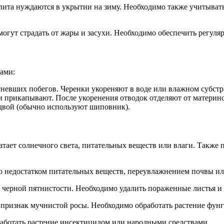
та нуждаются в укрытии на зиму. Необходимо также учитывать
гут страдать от жары и засухи. Необходимо обеспечить регуляр
ами:
невших побегов. Черенки укореняют в воде или влажном субстр
и прикапывают. После укоренения отводок отделяют от материнс
двой (обычно используют шиповник).
хватает солнечного света, питательных веществ или влаги. Такж
о недостатком питательных веществ, переувлажнением почвы и
 черной пятнистости. Необходимо удалить пораженные листья и
 признак мучнистой росы. Необходимо обработать растение фун
работать растение инсектицидом или народными средствами.