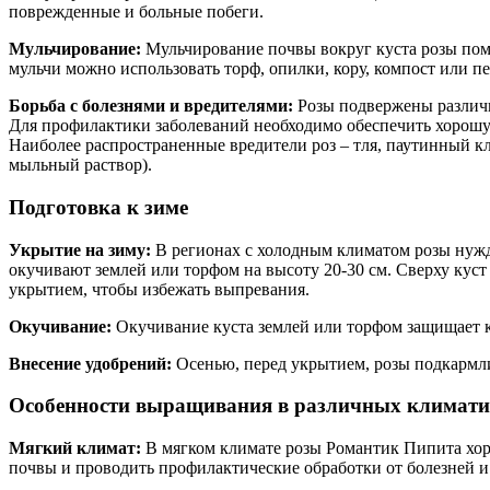
поврежденные и больные побеги.
Мульчирование:
Мульчирование почвы вокруг куста розы помог
мульчи можно использовать торф, опилки, кору, компост или п
Борьба с болезнями и вредителями:
Розы подвержены различны
Для профилактики заболеваний необходимо обеспечить хорошу
Наиболее распространенные вредители роз – тля, паутинный кл
мыльный раствор).
Подготовка к зиме
Укрытие на зиму:
В регионах с холодным климатом розы нужда
окучивают землей или торфом на высоту 20-30 см. Сверху к
укрытием, чтобы избежать выпревания.
Окучивание:
Окучивание куста землей или торфом защищает к
Внесение удобрений:
Осенью, перед укрытием, розы подкармл
Особенности выращивания в различных климати
Мягкий климат:
В мягком климате розы Романтик Пипита хоро
почвы и проводить профилактические обработки от болезней и