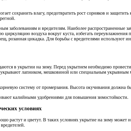
ает сохранить влагу, предотвратить рост сорняков и защитить 
ерегной.
м заболеваниям и вредителям. Наиболее распространенные забо
ю циркуляцию воздуха вокруг куста, избегать переувлажнения 
ещ, розанная цикадка. Для борьбы с вредителями используют ин
ются в укрытии на зиму. Перед укрытием необходимо провести о
уст укрывают лапником, мешковиной или специальным укрывным
орневую систему от промерзания. Высота окучивания должна быт
ивают калийными удобрениями для повышения зимостойкости.
ческих условиях
шо растут и цветут. В таких условиях укрытие на зиму может н
 вредителей.