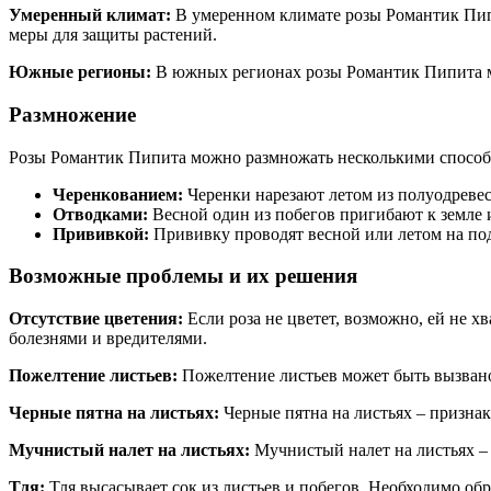
Умеренный климат:
В умеренном климате розы Романтик Пипи
меры для защиты растений.
Южные регионы:
В южных регионах розы Романтик Пипита мо
Размножение
Розы Романтик Пипита можно размножать несколькими способ
Черенкованием:
Черенки нарезают летом из полуодревес
Отводками:
Весной один из побегов пригибают к земле 
Прививкой:
Прививку проводят весной или летом на по
Возможные проблемы и их решения
Отсутствие цветения:
Если роза не цветет, возможно, ей не 
болезнями и вредителями.
Пожелтение листьев:
Пожелтение листьев может быть вызван
Черные пятна на листьях:
Черные пятна на листьях – признак
Мучнистый налет на листьях:
Мучнистый налет на листьях –
Тля:
Тля высасывает сок из листьев и побегов. Необходимо об