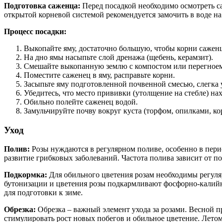
Подготовка саженца:
Перед посадкой необходимо осмотреть с
открытой корневой системой рекомендуется замочить в воде на 
Процесс посадки:
Выкопайте яму, достаточно большую, чтобы корни саженц
На дно ямы насыпьте слой дренажа (щебень, керамзит).
Смешайте выкопанную землю с компостом или перегное
Поместите саженец в яму, расправьте корни.
Засыпьте яму подготовленной почвенной смесью, слегка 
Убедитесь, что место прививки (утолщение на стебле) на
Обильно полейте саженец водой.
Замульчируйте почву вокруг куста (торфом, опилками, ко
Уход
Полив:
Розы нуждаются в регулярном поливе, особенно в перио
развитие грибковых заболеваний. Частота полива зависит от 
Подкормка:
Для обильного цветения розам необходимы регуля
бутонизации и цветения розы подкармливают фосфорно-калий
для подготовки к зиме.
Обрезка:
Обрезка – важный элемент ухода за розами. Весной 
стимулировать рост новых побегов и обильное цветение. Лето