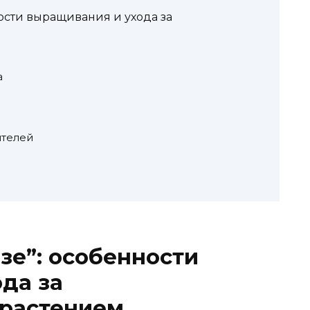
ности выращивания и ухода за
а
ителей
зе”: особенности
да за
растением