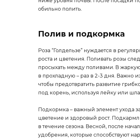
ниже уровня почвы. После посадки п
обильно полить.
Полив и подкормка
Роза “Голдельзе” нуждается в регуля
роста и цветения. Поливать розы след
просыхать между поливами. В жаркую
в прохладную – раз в 2-3 дня. Важно 
чтобы предотвратить развитие грибк
под корень, используя лейку или шла
Подкормка – важный элемент ухода з
цветение и здоровый рост. Подкармли
в течение сезона. Весной, после нача
удобрения, которые способствуют на