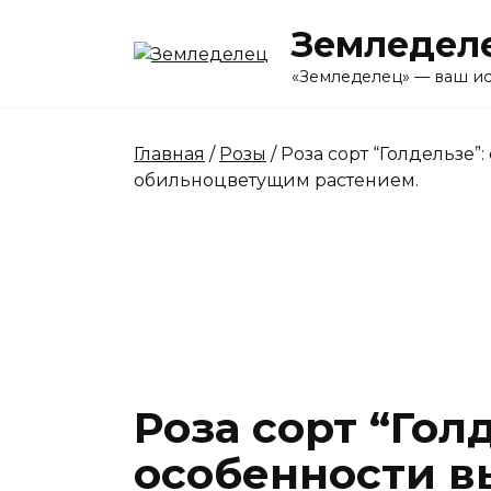
Перейти
Земледел
к
содержанию
«Земледелец» — ваш ис
Главная
/
Розы
/ Роза сорт “Голдельзе
обильноцветущим растением.
Роза сорт “Гол
особенности 