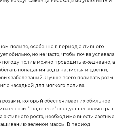
очву вокруг саженца необходимо уплотнить и
рном поливе, особенно в период активного
ует обильно, но не часто, чтобы почва успевала
 погоду полив можно проводить ежедневно, а
избегать попадания воды на листья и цветки,
овых заболеваний. Лучше всего поливать розы
нг с насадкой для мягкого полива.
а розами, который обеспечивает их обильное
вать розы “Голдельзе” следует несколько раз
ла активного роста, необходимо внести азотные
ращиванию зеленой массы. В период