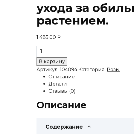
ухода за обил
растением.
1 485,00
₽
Количество
товара
В корзину
Роза
Артикул:
104094
Категория:
Розы
сорт
Описание
"Голдельзе":
Детали
особенности
Отзывы (0)
выращивания
и
Описание
ухода
за
обильноцветущим
Содержание
растением.