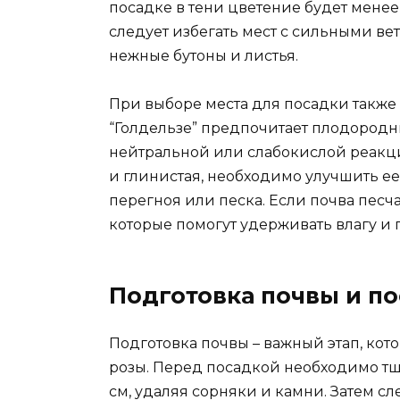
посадке в тени цветение будет менее
следует избегать мест с сильными ве
нежные бутоны и листья.
При выборе места для посадки также 
“Голдельзе” предпочитает плодород
нейтральной или слабокислой реакцией
и глинистая, необходимо улучшить ее
перегноя или песка. Если почва песч
которые помогут удерживать влагу и 
Подготовка почвы и п
Подготовка почвы – важный этап, ко
розы. Перед посадкой необходимо тща
см, удаляя сорняки и камни. Затем с