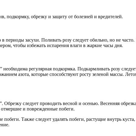
ив, подкормку, обрезку и защиту от болезней и вредителей.
о в периоды засухи. Поливать розу следует обильно, но не часто
ером, чтобы избежать испарения влаги в жаркие часы дня.
а” необходима регулярная подкормка. Подкармливать розу следуе
ржанием азота, которые способствуют росту зеленой массы. Лет
а”. Обрезку следует проводить весной и осенью. Весенняя обрез
ет отмершие и поврежденные побеги.
ые побеги. Также следует удалять побеги, растущие внутрь куст
ение.