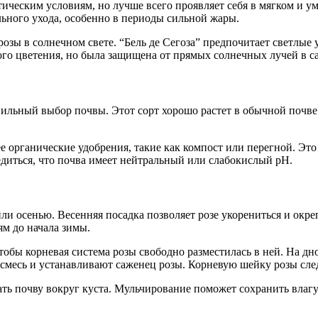
тическим условиям, но лучше всего проявляет себя в мягком и у
льного ухода, особенно в периоды сильной жары.
озы в солнечном свете. “Бель де Сегоза” предпочитает светлые 
ого цветения, но была защищена от прямых солнечных лучей в с
ильный выбор почвы. Этот сорт хорошо растет в обычной почве н
ее органические удобрения, такие как компост или перегной. Э
диться, что почва имеет нейтральный или слабокислый pH.
ли осенью. Весенняя посадка позволяет розе укорениться и окре
ям до начала зимы.
тобы корневая система розы свободно разместилась в ней. На дн
смесь и устанавливают саженец розы. Корневую шейку розы след
ть почву вокруг куста. Мульчирование поможет сохранить влагу 