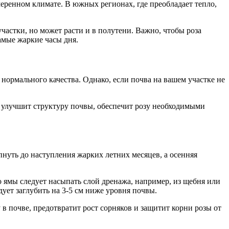
меренном климате. В южных регионах, где преобладает тепло,
участки, но может расти и в полутени. Важно, чтобы роза
амые жаркие часы дня.
ормального качества. Однако, если почва на вашем участке не
то улучшит структуру почвы, обеспечит розу необходимыми
пнуть до наступления жарких летних месяцев, а осенняя
о ямы следует насыпать слой дренажа, например, из щебня или
ует заглубить на 3-5 см ниже уровня почвы.
в почве, предотвратит рост сорняков и защитит корни розы от