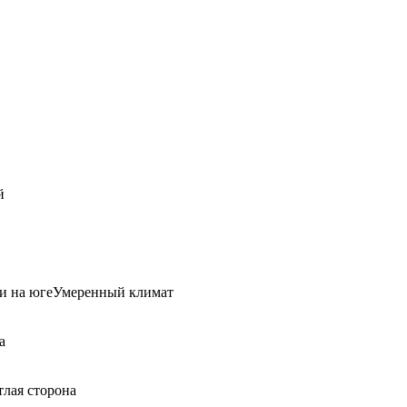
й
и на югеУмеренный климат
а
тлая сторона