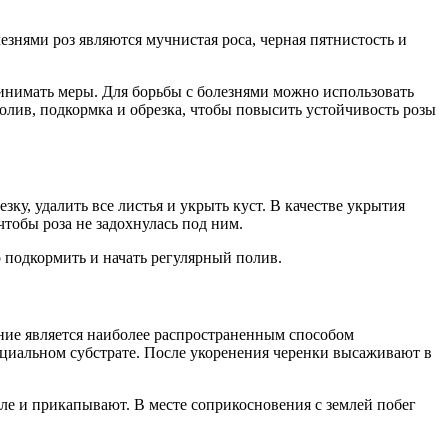
езнями роз являются мучнистая роса, черная пятнистость и
ринимать меры. Для борьбы с болезнями можно использовать
олив, подкормка и обрезка, чтобы повысить устойчивость розы
зку, удалить все листья и укрыть куст. В качестве укрытия
тобы роза не задохнулась под ним.
о подкормить и начать регулярный полив.
ание является наиболее распространенным способом
ециальном субстрате. После укоренения черенки высаживают в
ле и прикапывают. В месте соприкосновения с землей побег