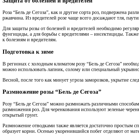
Защита от болезней и вредителей
Роза “Бель де Сегоза”, как и другие сорта роз, подвержена ра
ржавчина. Из вредителей розе чаще всего досаждают тля, паут
Для защиты розы от болезней и вредителей необходимо регуля
фунгициды, а для борьбы с вредителями – инсектициды. Также
к болезням и вредителям.
Подготовка к зиме
В регионах с холодным климатом розу “Бель де Сегоза” необход
можно использовать лапник, солому или специальный укрывно
Весной, после того как минует угроза заморозков, укрытие сле
Размножение розы “Бель де Сегоза”
Розу “Бель де Сегоза” можно размножать различными способам
размножения роз. Для черенкования используют зеленые черенк
открытый грунт.
Размножение отводками также является достаточно простым спо
образует корни. Осенью укоренившийся побег отделяют от мат