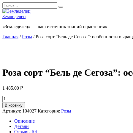
Перейти
Search
к
for:
содержанию
Земледелец
«Земледелец» — ваш источник знаний о растениях
Главная
/
Розы
/ Роза сорт “Бель де Сегоза”: особенности выращ
Роза сорт “Бель де Сегоза”: 
1 485,00
₽
Количество
товара
В корзину
Роза
Артикул:
104027
Категория:
Розы
сорт
"Бель
Описание
де
Детали
Сегоза":
Отзывы (0)