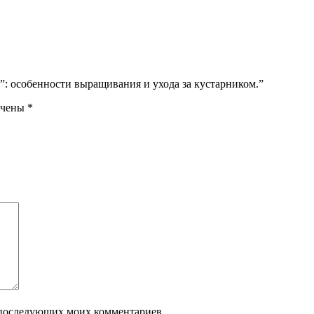
за”: особенности выращивания и ухода за кустарником.”
ечены
*
ля последующих моих комментариев.