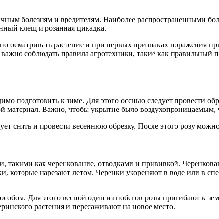
зличным болезням и вредителям. Наиболее распространенными бол
инный клещ и розанная цикадка.
рно осматривать растение и при первых признаках поражения п
 важно соблюдать правила агротехники, такие как правильный п
имо подготовить к зиме. Для этого осенью следует провести обре
й материал. Важно, чтобы укрытие было воздухопроницаемым, ч
дует снять и провести весеннюю обрезку. После этого розу можн
и, такими как черенкование, отводками и прививкой. Черенков
и, которые нарезают летом. Черенки укореняют в воде или в сп
собом. Для этого весной один из побегов розы пригибают к зем
еринского растения и пересаживают на новое место.