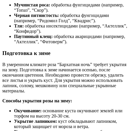
Мучнистая роса:
обработка фунгицидами (например,
“Топаз”, “Скор”).
Черная пятнистость:
обработка фунгицидами
(например, “Ридомил Голд”, “Квадрис”).
Тля:
обработка инсектицидами (например, “Актеллик”,
“Конфидор”).
Паутинный клещ:
обработка акарицидами (например,
“Актеллик”, “Фитоверм”).
Подготовка к зиме
В умеренном климате роза “Бархатная ночь” требует укрытия
на зиму. Подготовка к зиме начинается осенью, после
окончания цветения. Необходимо провести обрезку, удалить
все листья и укрыть куст. Для укрытия можно использовать
лапник, солому, мешковину или специальные укрывные
материалы.
Способы укрытия розы на зиму:
Окучивание:
основание куста окучивают землей или
торфом на высоту 20-30 см.
Укрытие лапником:
куст обкладывают лапником,
который защищает от мороза и ветра.