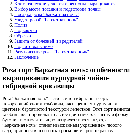
Климатические условия и регионы выращивания
Выбор места посадки и подготовка почвы
Посадка розы “Бархатная ночь”
Уход за розой “Бархатная ночь”
Полив
Подкормка
Обрезка
Защита от болезней и вредителей
Подготовка к зиме
Размножение розы “Бархатная ночь”
Заключение
Роза сорт Бархатная ночь: особенности
выращивания пурпурной чайно-
гибридной красавицы
Роза “Бархатная ночь” – это чайно-гибридный сорт,
покоряющий своим глубоким, насыщенным пурпурным
цветом и бархатистой текстурой лепестков. Этот сорт ценится
за обильное и продолжительное цветение, элегантную форму
бутонов и относительную неприхотливость в уходе.
“Бархатная ночь” станет изысканным украшением любого
сада, привнося в него нотки роскоши и аристократизма.