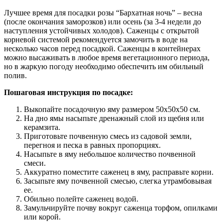
Лучшее время для посадки розы “Бархатная ночь” – весна
(после окончания заморозков) или осень (за 3-4 недели до
наступления устойчивых холодов). Саженцы с открытой
корневой системой рекомендуется замочить в воде на
несколько часов перед посадкой. Саженцы в контейнерах
можно высаживать в любое время вегетационного периода,
но в жаркую погоду необходимо обеспечить им обильный
полив.
Пошаговая инструкция по посадке:
Выкопайте посадочную яму размером 50х50х50 см.
На дно ямы насыпьте дренажный слой из щебня или
керамзита.
Приготовьте почвенную смесь из садовой земли,
перегноя и песка в равных пропорциях.
Насыпьте в яму небольшое количество почвенной
смеси.
Аккуратно поместите саженец в яму, расправьте корни.
Засыпьте яму почвенной смесью, слегка утрамбовывая
ее.
Обильно полейте саженец водой.
Замульчируйте почву вокруг саженца торфом, опилками
или корой.