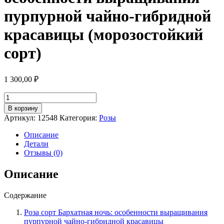
пурпурной чайно-гибридной
красавицы (морозостойкий
сорт)
1 300,00
₽
Количество
товара
В корзину
Роза
Артикул:
12548
Категория:
Розы
сорт
Бархатная
Описание
ночь:
Детали
особенности
Отзывы (0)
выращивания
пурпурной
Описание
чайно-
гибридной
Содержание
красавицы
(морозостойкий
Роза сорт Бархатная ночь: особенности выращивания
сорт)
пурпурной чайно-гибридной красавицы