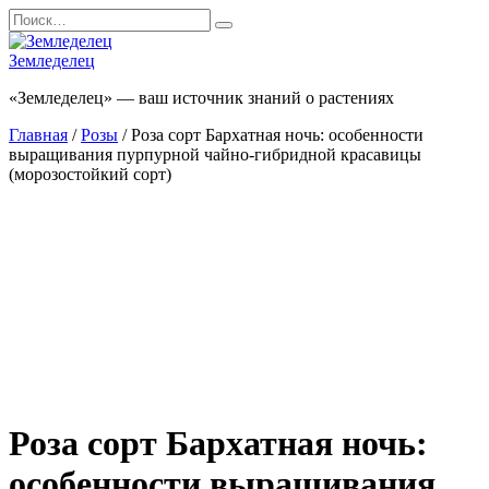
Перейти
Search
к
for:
содержанию
Земледелец
«Земледелец» — ваш источник знаний о растениях
Главная
/
Розы
/ Роза сорт Бархатная ночь: особенности
выращивания пурпурной чайно-гибридной красавицы
(морозостойкий сорт)
Роза сорт Бархатная ночь:
особенности выращивания