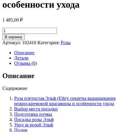
особенности ухода
1 485,00
₽
Количество
товара
В корзину
Роза
Артикул:
102416
Категория:
Розы
плетистая
Эльф
Описание
(Elfe):
Детали
секреты
Отзывы (0)
выращивания
нежно-
Описание
кремовой
красавицы
Содержание
и
особенности
Роза плетистая Эльф (Elfe): секреты выращивания
ухода
нежно-кремовой красавицы и особенности ухода
Выбор места посадки
Подготовка почвы
Посадка розы Эльф
Уход за розой Эльф
Полив