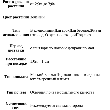
Рост взрослого
от 2;0м до 3;0м
растения
Цвет растения
Зеленый
Тип
В композицииДля арокДля беседокЖивая
использования
изгородьОтдельностоящийПод срез
Период
с сентября по ноябрьс февраля по май
доставки
Расстояние
1;0м – 1;5м
при посадке
Мягкий климатПодходит для высадки на
Тип климата
югеУмеренный климат
Тип почвы
Обычная почва нормального качества
Солнечный
Рекомендуется светлая сторона
свет