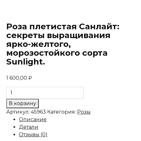
Роза плетистая Санлайт:
секреты выращивания
ярко-желтого,
морозостойкого сорта
Sunlight.
1 600,00
₽
Количество
товара
В корзину
Роза
Артикул:
45963
Категория:
Розы
плетистая
Описание
Санлайт:
Детали
секреты
Отзывы (0)
выращивания