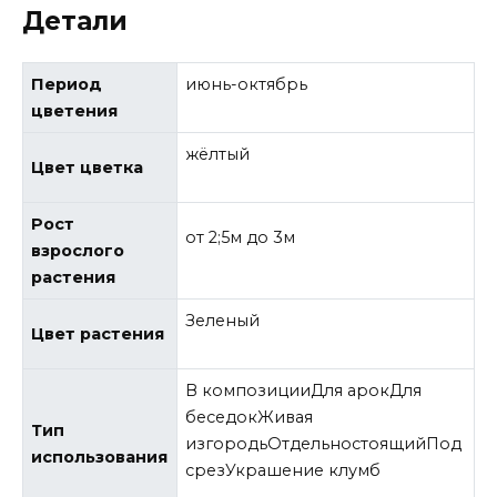
Детали
Период
июнь-октябрь
цветения
жёлтый
Цвет цветка
Рост
от 2;5м до 3м
взрослого
растения
Зеленый
Цвет растения
В композицииДля арокДля
беседокЖивая
Тип
изгородьОтдельностоящийПод
использования
срезУкрашение клумб