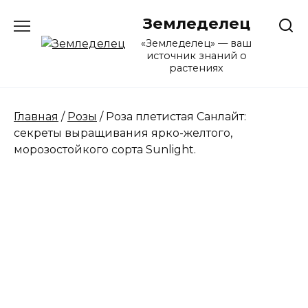
Перейти
Земледелец
к
содержанию
«Земледелец» — ваш
источник знаний о
растениях
Главная
/
Розы
/ Роза плетистая Санлайт:
секреты выращивания ярко-желтого,
морозостойкого сорта Sunlight.