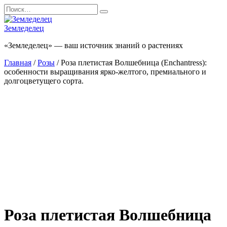
Перейти
Search
к
for:
содержанию
Земледелец
«Земледелец» — ваш источник знаний о растениях
Главная
/
Розы
/ Роза плетистая Волшебница (Enchantress):
особенности выращивания ярко-желтого, премиального и
долгоцветущего сорта.
Роза плетистая Волшебница