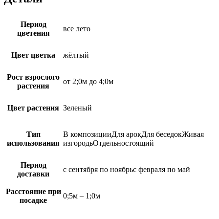
Период
все лето
цветения
Цвет цветка
жёлтый
Рост взрослого
от 2;0м до 4;0м
растения
Цвет растения
Зеленый
Тип
В композицииДля арокДля беседокЖивая
использования
изгородьОтдельностоящий
Период
с сентября по ноябрьс февраля по май
доставки
Расстояние при
0;5м – 1;0м
посадке