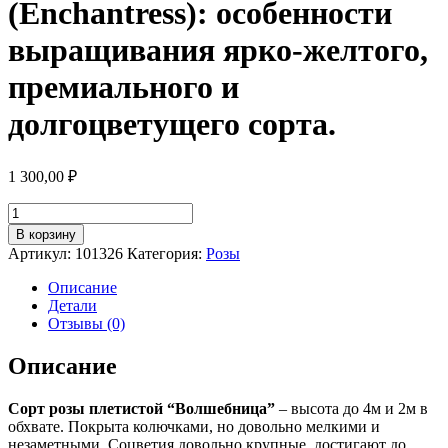
(Enchantress): особенности
выращивания ярко-желтого,
премиального и
долгоцветущего сорта.
1 300,00
₽
Количество
товара
В корзину
Роза
Артикул:
101326
Категория:
Розы
плетистая
Волшебница
Описание
(Enchantress):
Детали
особенности
Отзывы (0)
выращивания
ярко-
Описание
желтого,
премиального
Сорт розы плетистой “Волшебница”
– высота до 4м и 2м в
и
обхвате. Покрыта колючками, но довольно мелкими и
долгоцветущего
незаметными. Соцветия довольно крупные, достигают до
сорта.