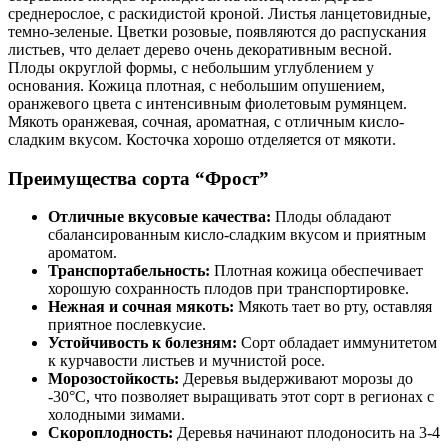
среднерослое, с раскидистой кроной. Листья ланцетовидные,
темно-зеленые. Цветки розовые, появляются до распускания
листьев, что делает дерево очень декоративным весной.
Плоды округлой формы, с небольшим углублением у
основания. Кожица плотная, с небольшим опушением,
оранжевого цвета с интенсивным фиолетовым румянцем.
Мякоть оранжевая, сочная, ароматная, с отличным кисло-
сладким вкусом. Косточка хорошо отделяется от мякоти.
Преимущества сорта “Фрост”
Отличные вкусовые качества:
Плоды обладают
сбалансированным кисло-сладким вкусом и приятным
ароматом.
Транспортабельность:
Плотная кожица обеспечивает
хорошую сохранность плодов при транспортировке.
Нежная и сочная мякоть:
Мякоть тает во рту, оставляя
приятное послевкусие.
Устойчивость к болезням:
Сорт обладает иммунитетом
к курчавости листьев и мучнистой росе.
Морозостойкость:
Деревья выдерживают морозы до
-30°C, что позволяет выращивать этот сорт в регионах с
холодными зимами.
Скороплодность:
Деревья начинают плодоносить на 3-4