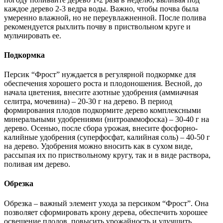
каждое дерево 2-3 ведра воды. Важно, чтобы почва была
умеренно влажной, но не переувлажненной. После полива
рекомендуется рыхлить почву в приствольном круге и
мульчировать ее.
Подкормка
Персик “Фрост” нуждается в регулярной подкормке для
обеспечения хорошего роста и плодоношения. Весной, до
начала цветения, внесите азотные удобрения (аммиачная
селитра, мочевина) – 20-30 г на дерево. В период
формирования плодов подкормите дерево комплексными
минеральными удобрениями (нитроаммофоска) – 30-40 г на
дерево. Осенью, после сбора урожая, внесите фосфорно-
калийные удобрения (суперфосфат, калийная соль) – 40-50 г
на дерево. Удобрения можно вносить как в сухом виде,
рассыпая их по приствольному кругу, так и в виде раствора,
поливая им дерево.
Обрезка
Обрезка – важный элемент ухода за персиком “Фрост”. Она
позволяет сформировать крону дерева, обеспечить хорошее
освещение плодов, повысить урожайность и улучшить