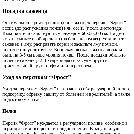
Посадка саженца
Оптимальное время для посадки саженцев персика “Фрост” –
весна (до распускания почек) или осень (после листопада).
Выкопайте посадочную яму размером 60x60x60 см. На дно
ямы насыпьте слой дренажа (щебень, керамзит). Установите
саженец в яму, расправьте корни и засыпьте яму почвой,
постепенно уплотняя ее. Корневая шейка саженца должна
быть на 3-5 см выше уровня почвы. После посадки обильно
полейте саженец (2-3 ведра воды) и замульчируйте
приствольный круг торфом или перегноем.
Уход за персиком “Фрост”
Уход за персиком “Фрост” включает в себя регулярный полив,
подкормку, обрезку, защиту от болезней и вредителей, а также
подготовку к зиме.
Полив
Персик “Фрост” нуждается в регулярном поливе, особенно в
период активного роста и плодоношения. В засушливую
погоду поливайте дерево 1-2 раза в неделю, выливая под