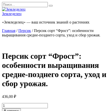
Перейти
Search
к
for:
содержанию
Земледелец
«Земледелец» — ваш источник знаний о растениях
Главная
/
Персик
/ Персик сорт “Фрост”: особенности
выращивания средне-позднего сорта, уход и сбор урожая.
Персик сорт “Фрост”:
особенности выращивания
средне-позднего сорта, уход и
сбор урожая.
436,00
₽
Количество
товара
В корзину