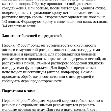
качество плодов. Обрезку проводят весной, до начала
сокодвижения, или осенью, после листопада. Удаляют сухие,
поврежденные, загущающие крону ветви, а также ветви,
растущие внутрь кроны. Укорачивают однолетние побеги на
1/3 длины. Формируют крону в виде чаши или вазы, оставляя
3-4 скелетные ветви.
Защита от болезней и вредителей
Персик “Фрост” обладает устойчивостью к курчавости
листьев и мучнистой росе, но может поражаться другими
болезнями и вредителями. Для профилактики болезней
рекомендуется проводить опрыскивание деревьев весной, до
распускания почек, 3%-ным раствором бордоской жидкости
или другими фунгицидами. Для борьбы с вредителями
используют инсектициды (актара, конфидор). Важно
проводить обработки в соответствии с инструкцией и
соблюдать меры предосторожности.
Подготовка к зиме
Персик “Фрост” обладает хорошей морозостойкостью, но в
регионах с суровыми зимами рекомендуется укрывать
молодые деревья на зиму. Для этого приствольный круг