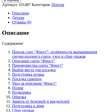
Персик
Артикул:
101487
Категория:
Персик
сорт
"Фрост":
Описание
особенности
Детали
выращивания
Отзывы (0)
средне-
позднего
Описание
сорта,
уход
Содержание
и
сбор
Персик сорт “Фрост”: особенности выращивания
урожая.
средне-позднего сорта, уход и сбор урожая
Описание сорта “Фрост”
Преимущества сорта “Фрост”
Выбор места для посадки
Подготовка почвы
Посадка саженца
Уход за персиком “Фрост”
Полив
Подкормка
Обрезка
Защита от болезней и вредителей
Подготовка к зиме
Сбор урожая