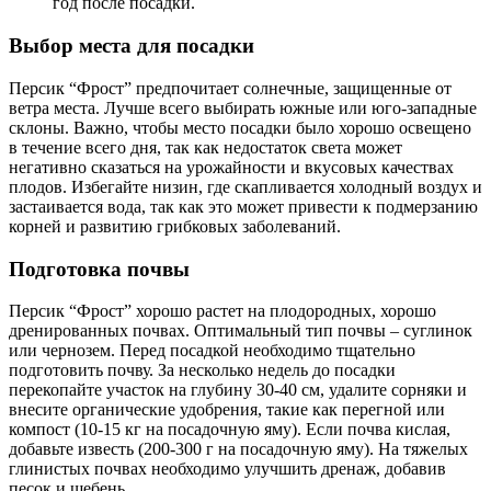
год после посадки.
Выбор места для посадки
Персик “Фрост” предпочитает солнечные, защищенные от
ветра места. Лучше всего выбирать южные или юго-западные
склоны. Важно, чтобы место посадки было хорошо освещено
в течение всего дня, так как недостаток света может
негативно сказаться на урожайности и вкусовых качествах
плодов. Избегайте низин, где скапливается холодный воздух и
застаивается вода, так как это может привести к подмерзанию
корней и развитию грибковых заболеваний.
Подготовка почвы
Персик “Фрост” хорошо растет на плодородных, хорошо
дренированных почвах. Оптимальный тип почвы – суглинок
или чернозем. Перед посадкой необходимо тщательно
подготовить почву. За несколько недель до посадки
перекопайте участок на глубину 30-40 см, удалите сорняки и
внесите органические удобрения, такие как перегной или
компост (10-15 кг на посадочную яму). Если почва кислая,
добавьте известь (200-300 г на посадочную яму). На тяжелых
глинистых почвах необходимо улучшить дренаж, добавив
песок и щебень.