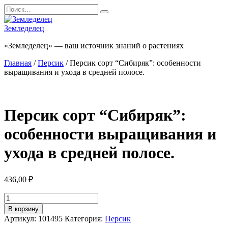
Перейти
Search
к
for:
содержанию
Земледелец
«Земледелец» — ваш источник знаний о растениях
Главная
/
Персик
/ Персик сорт “Сибиряк”: особенности
выращивания и ухода в средней полосе.
Персик сорт “Сибиряк”:
особенности выращивания и
ухода в средней полосе.
436,00
₽
Количество
товара
В корзину
Персик
Артикул:
101495
Категория:
Персик
сорт