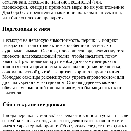
осматривать деревья на наличие вредителей (тли,
плодожорки, клещи) и принимать меры по их уничтожению.
Для борьбы с вредителями можно использовать инсектициды
или биологические препараты.
Подготовка к зиме
Несмотря на неплохую зимостойкость, персик “Сибиряк”
нуждается в подготовке к зиме, особенно в регионах с
суровыми зимами. Осенью, после листопада, рекомендуется
провести влагозарядковый полив, чтобы насытить почву
влагой. Приствольный круг необходимо замульчировать
толстым слоем органических материалов (опавшие листья,
солома, перегной), чтобы защитить корни от промерзания.
Молодые саженцы рекомендуется укрыть агроволокном или
другим укрывным материалом. Стволы деревьев можно
обвязать мешковиной или лапником, чтобы защитить их от
грызунов.
Сбор и хранение урожая
Плоды персика “Сибиряк” созревают в конце августа – начале
сентября. Спелые плоды легко отделяются от плодоножки и
имеют характерный аромат. Сбор урожая следует проводить в