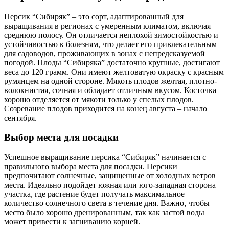
Персик “Сибиряк” – это сорт, адаптированный для
выращивания в регионах с умеренным климатом, включая
среднюю полосу. Он отличается неплохой зимостойкостью и
устойчивостью к болезням, что делает его привлекательным
для садоводов, проживающих в зонах с непредсказуемой
погодой. Плоды “Сибиряка” достаточно крупные, достигают
веса до 120 грамм. Они имеют желтоватую окраску с красным
румянцем на одной стороне. Мякоть плодов желтая, плотно-
волокнистая, сочная и обладает отличным вкусом. Косточка
хорошо отделяется от мякоти только у спелых плодов.
Созревание плодов приходится на конец августа – начало
сентября.
Выбор места для посадки
Успешное выращивание персика “Сибиряк” начинается с
правильного выбора места для посадки. Персики
предпочитают солнечные, защищенные от холодных ветров
места. Идеально подойдет южная или юго-западная сторона
участка, где растение будет получать максимальное
количество солнечного света в течение дня. Важно, чтобы
место было хорошо дренированным, так как застой воды
может привести к загниванию корней.