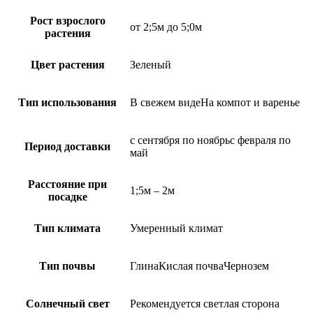
Рост взрослого
от 2;5м до 5;0м
растения
Цвет растения
Зеленый
Тип использования
В свежем видеНа компот и варенье
с сентября по ноябрьс февраля по
Период доставки
май
Расстояние при
1;5м – 2м
посадке
Тип климата
Умеренный климат
Тип почвы
ГлинаКислая почваЧернозем
Солнечный свет
Рекомендуется светлая сторона