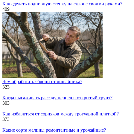
Как сделать подпорную стенку на склоне своими руками?
409
Чем обработать яблони от лишайника?
323
Когда высаживать рассаду перцев в открытый грунт?
303
Как избавиться от сорняков между тротуарной плиткой?
373
Какие сорта малины ремонтантные и урожайные?