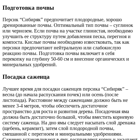
Подготовка почвы
Персик “Сибиряк” предпочитает плодородные, хорошо
дренированные почвы. Оптимальный тип почвы – суглинок
или чернозем. Если почва на участке глинистая, необходимо
улучшить ее структуру путем добавления песка, перегноя и
компоста. Кислые почвы необходимо известковать, так как
персики предпочитают нейтральную или слабокислую
реакцию почвы. Подготовка почвы включает в себя
перекопку на глубину 50-60 см и внесение органических и
минеральных удобрений.
Посадка саженца
Лучшее время для посадки саженцев персика “Сибиряк” –
весна (до начала распускания почек) или осень (после
листопада). Расстояние между саженцами должно быть не
менее 3-4 метров, чтобы обеспечить достаточное
пространство для роста и развития дерева. Посадочная яма
должна быть достаточно большой, чтобы вместить корневую
систему саженца. На дно ямы следует насыпать слой дренажа
(щебень, керамзит), затем слой плодородной почвы,
смешанной с перегноем и минеральными удобрениями.
Саженец устанавливают в яму, расправляют корни и засыпают