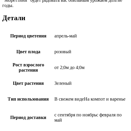
“Мореттини” будет радовать вас обильным урожаем долгие
годы.
Детали
Период цветения
апрель-май
Цвет плода
розовый
Рост взрослого
от 2;0м до 4;0м
растения
Цвет растения
Зеленый
Тип использования
В свежем видеНа компот и варенье
с сентября по ноябрьс февраля по
Период доставки
май