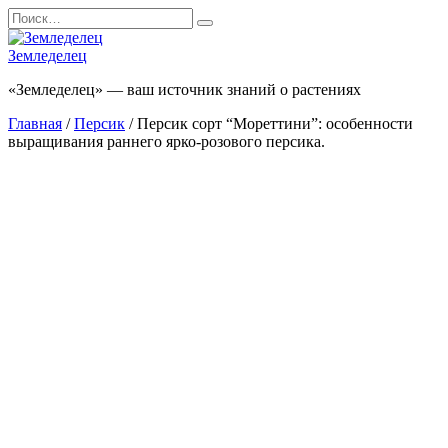
Перейти
Search
к
for:
содержанию
Земледелец
«Земледелец» — ваш источник знаний о растениях
Главная
/
Персик
/ Персик сорт “Мореттини”: особенности
выращивания раннего ярко-розового персика.