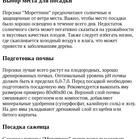
Выбор места для посадки
Персики “Мореттини” предпочитают солнечные и
защищенные от ветра места. Важно, чтобы место посадки
было хорошо освещено в течение всего дня. Недостаток
солнечного света может негативно сказаться на урожайности
и вкусовых качествах плодов. Также следует избегать низин,
где скапливается холодный воздух и влага, что может
привести к заболеваниям дерева.
Подготовка почвы
Персики лучше всего растут на плодородных, хорошо
дренированных почвах. Оптимальный уровень pH почвы
должен быть в пределах 6,0-7,0. Перед посадкой необходимо
подготовить посадочную яму. Рекомендуется выкопать яму
размером примерно 80x80x80 см. Верхний слой почвы
смешивают с перегноем или компостом, добавляют
минеральные удобрения (суперфосфат, калийную соль) и золу.
На дно ямы укладывают дренажный слой из щебня или
битого кирпича.
Посадка саженца
Саженцы персика “Мореттини” лучше всего высаживать