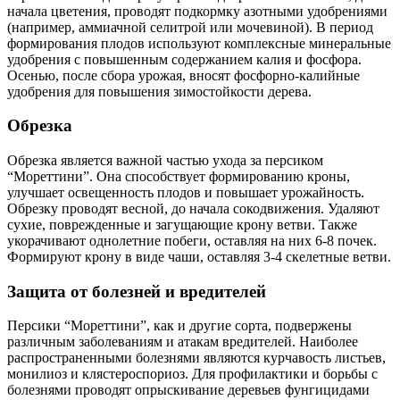
начала цветения, проводят подкормку азотными удобрениями
(например, аммиачной селитрой или мочевиной). В период
формирования плодов используют комплексные минеральные
удобрения с повышенным содержанием калия и фосфора.
Осенью, после сбора урожая, вносят фосфорно-калийные
удобрения для повышения зимостойкости дерева.
Обрезка
Обрезка является важной частью ухода за персиком
“Мореттини”. Она способствует формированию кроны,
улучшает освещенность плодов и повышает урожайность.
Обрезку проводят весной, до начала сокодвижения. Удаляют
сухие, поврежденные и загущающие крону ветви. Также
укорачивают однолетние побеги, оставляя на них 6-8 почек.
Формируют крону в виде чаши, оставляя 3-4 скелетные ветви.
Защита от болезней и вредителей
Персики “Мореттини”, как и другие сорта, подвержены
различным заболеваниям и атакам вредителей. Наиболее
распространенными болезнями являются курчавость листьев,
монилиоз и клястероспориоз. Для профилактики и борьбы с
болезнями проводят опрыскивание деревьев фунгицидами