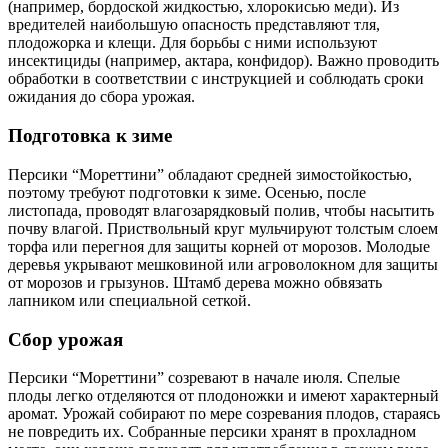
(например, бордоской жидкостью, хлорокисью меди). Из
вредителей наибольшую опасность представляют тля,
плодожорка и клещи. Для борьбы с ними используют
инсектициды (например, актара, конфидор). Важно проводить
обработки в соответствии с инструкцией и соблюдать сроки
ожидания до сбора урожая.
Подготовка к зиме
Персики “Мореттини” обладают средней зимостойкостью,
поэтому требуют подготовки к зиме. Осенью, после
листопада, проводят влагозарядковый полив, чтобы насытить
почву влагой. Приствольный круг мульчируют толстым слоем
торфа или перегноя для защиты корней от морозов. Молодые
деревья укрывают мешковиной или агроволокном для защиты
от морозов и грызунов. Штамб дерева можно обвязать
лапником или специальной сеткой.
Сбор урожая
Персики “Мореттини” созревают в начале июля. Спелые
плоды легко отделяются от плодоножки и имеют характерный
аромат. Урожай собирают по мере созревания плодов, стараясь
не повредить их. Собранные персики хранят в прохладном