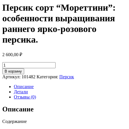
Персик сорт “Мореттини”:
особенности выращивания
раннего ярко-розового
персика.
2 600,00
₽
Количество
товара
В корзину
Персик
Артикул:
101482
Категория:
Персик
сорт
"Мореттини":
Описание
особенности
Детали
выращивания
Отзывы (0)
раннего
ярко-
Описание
розового
персика.
Содержание