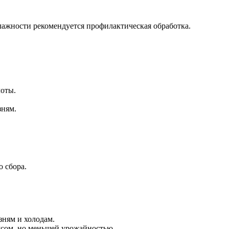
лажности рекомендуется профилактическая обработка.
лоты.
зням.
 сбора.
зням и холодам.
усом, но меньшей урожайностью.