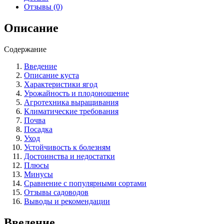
особенности
Отзывы (0)
выращивания
и
Описание
ухода
за
Содержание
ремонтантным
сортом
Введение
Описание куста
Характеристики ягод
Урожайность и плодоношение
Агротехника выращивания
Климатические требования
Почва
Посадка
Уход
Устойчивость к болезням
Достоинства и недостатки
Плюсы
Минусы
Сравнение с популярными сортами
Отзывы садоводов
Выводы и рекомендации
Введение