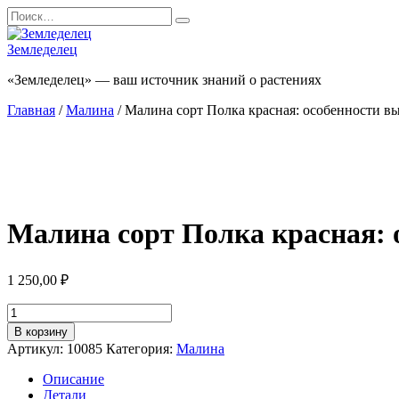
Перейти
Search
к
for:
содержанию
Земледелец
«Земледелец» — ваш источник знаний о растениях
Главная
/
Малина
/ Малина сорт Полка красная: особенности в
Малина сорт Полка красная: 
1 250,00
₽
Количество
товара
В корзину
Малина
Артикул:
10085
Категория:
Малина
сорт
Полка
Описание
красная:
Детали