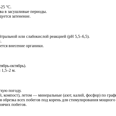
25 °C.
ива в засушливые периоды.
уется затенение.
тральной или слабокислой реакцией (pH 5,5–6,5).
.
ется внесение органики.
ябрь-октябрь).
 1,5–2 м.
ухую погоду.
 компост), летом — минеральные (азот, калий, фосфор) по граф
 обрезка всех побегов под корень для стимулирования мощного 
оячих побегов.