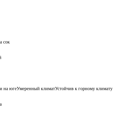
а сок
й
и на югеУмеренный климатУстойчив к горному климату
а