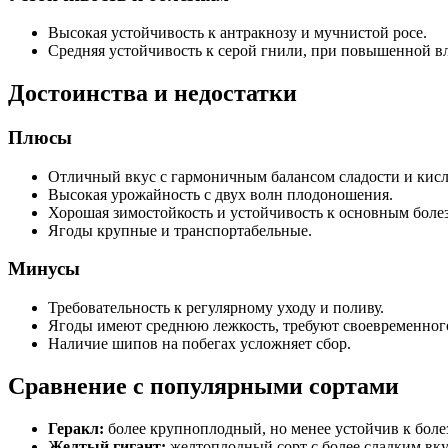
Высокая устойчивость к антракнозу и мучнистой росе.
Средняя устойчивость к серой гнили, при повышенной в
Достоинства и недостатки
Плюсы
Отличный вкус с гармоничным балансом сладости и кис
Высокая урожайность с двух волн плодоношения.
Хорошая зимостойкость и устойчивость к основным боле
Ягоды крупные и транспортабельные.
Минусы
Требовательность к регулярному уходу и поливу.
Ягоды имеют среднюю лежкость, требуют своевременного
Наличие шипов на побегах усложняет сбор.
Сравнение с популярными сортами
Геракл:
более крупноплодный, но менее устойчив к боле
Желтый гигант:
желтоплодный сорт с более сладким вк