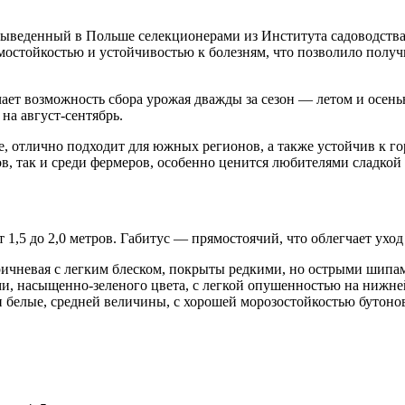
веденный в Польше селекционерами из Института садоводства в
остойкостью и устойчивостью к болезням, что позволило полу
ает возможность сбора урожая дважды за сезон — летом и осень
на август-сентябрь.
, отлично подходит для южных регионов, а также устойчив к го
в, так и среди фермеров, особенно ценится любителями сладкой
1,5 до 2,0 метров. Габитус — прямостоячий, что облегчает уход
ричневая с легким блеском, покрыты редкими, но острыми шипа
и, насыщенно-зеленого цвета, с легкой опушенностью на нижне
 белые, средней величины, с хорошей морозостойкостью бутонов,