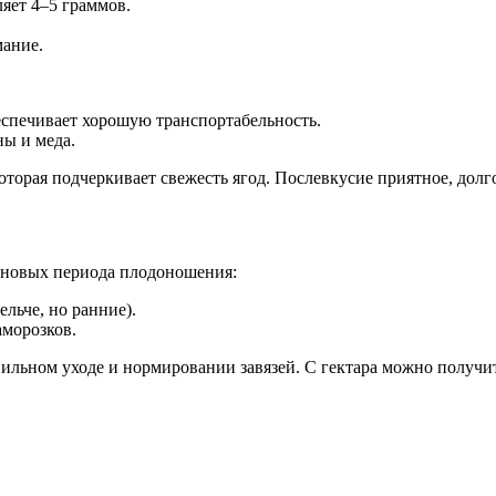
яет 4–5 граммов.
ание.
еспечивает хорошую транспортабельность.
ы и меда.
торая подчеркивает свежесть ягод. Послевкусие приятное, долго
олновых периода плодоношения:
льче, но ранние).
аморозков.
авильном уходе и нормировании завязей. С гектара можно получи