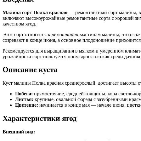
Малина сорт Полка красная
— ремонтантный сорт малины, вы
включают высокоурожайные ремонтантные сорта с хорошей зим
качеством ягод.
Этот сорт относится к
ремонтантным
типам малины, что означ
созревают в конце июня, а основное плодоношение приходится 
Рекомендуется для выращивания в мягком и умеренном климате
урожайности сорт пользуется популярностью как среди дачнико
Описание куста
Куст малины Полка красная среднерослый, достигает высоты от 
Побеги:
прямостоячие, средней толщины, кора светло-ко
Листья:
крупные, овальной формы с зазубренными краям
Цветение:
начинается в конце мая — начале июня, цветки
Характеристики ягод
Внешний вид: