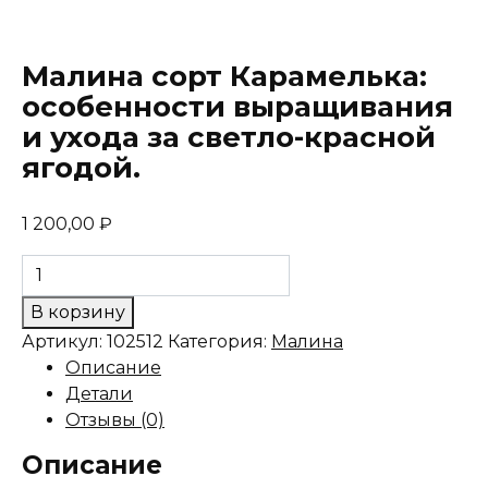
Малина сорт Карамелька:
особенности выращивания
и ухода за светло-красной
ягодой.
1 200,00
₽
Количество
товара
В корзину
Малина
Артикул:
102512
Категория:
Малина
сорт
Описание
Карамелька:
Детали
особенности
Отзывы (0)
выращивания
и
Описание
ухода