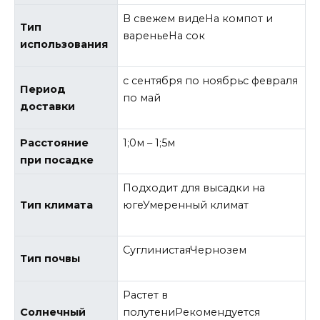
В свежем видеНа компот и
Тип
вареньеНа сок
использования
с сентября по ноябрьс февраля
Период
по май
доставки
Расстояние
1;0м – 1;5м
при посадке
Подходит для высадки на
Тип климата
югеУмеренный климат
СуглинистаяЧернозем
Тип почвы
Растет в
Солнечный
полутениРекомендуется