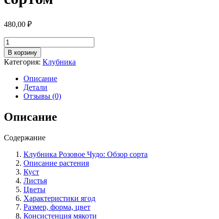
480,00
₽
Количество
товара
В корзину
Клубника
Категория:
Клубника
сорт
Розовое
Описание
Чудо
Детали
описание
Отзывы (0)
особенности
выращивания
Описание
и
ухода
Содержание
за
сортом
Клубника Розовое Чудо: Обзор сорта
Описание растения
Куст
Листья
Цветы
Характеристики ягод
Размер, форма, цвет
Консистенция мякоти