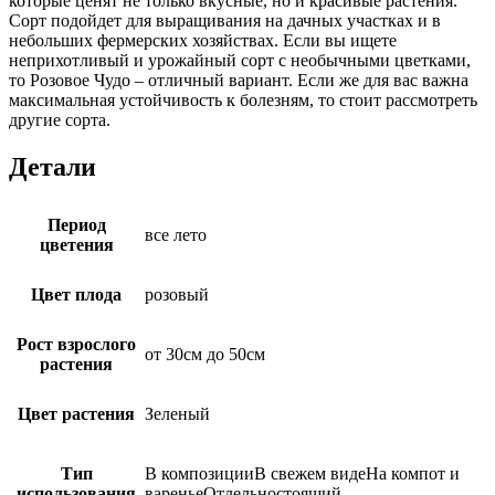
которые ценят не только вкусные, но и красивые растения.
Сорт подойдет для выращивания на дачных участках и в
небольших фермерских хозяйствах. Если вы ищете
неприхотливый и урожайный сорт с необычными цветками,
то Розовое Чудо – отличный вариант. Если же для вас важна
максимальная устойчивость к болезням, то стоит рассмотреть
другие сорта.
Детали
Период
все лето
цветения
Цвет плода
розовый
Рост взрослого
от 30см до 50см
растения
Цвет растения
Зеленый
Тип
В композицииВ свежем видеНа компот и
использования
вареньеОтдельностоящий