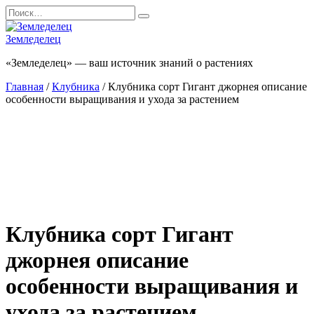
Перейти
Search
к
for:
содержанию
Земледелец
«Земледелец» — ваш источник знаний о растениях
Главная
/
Клубника
/ Клубника сорт Гигант джорнея описание
особенности выращивания и ухода за растением
Клубника сорт Гигант
джорнея описание
особенности выращивания и
ухода за растением