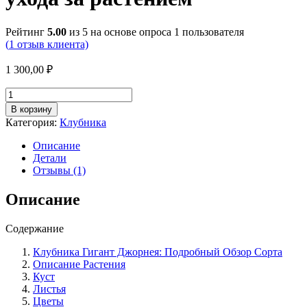
Рейтинг
5.00
из 5 на основе опроса
1
пользователя
(
1
отзыв клиента)
1 300,00
₽
Количество
товара
В корзину
Клубника
Категория:
Клубника
сорт
Гигант
Описание
джорнея
Детали
описание
Отзывы (1)
особенности
выращивания
Описание
и
ухода
Содержание
за
растением
Клубника Гигант Джорнея: Подробный Обзор Сорта
Описание Растения
Куст
Листья
Цветы