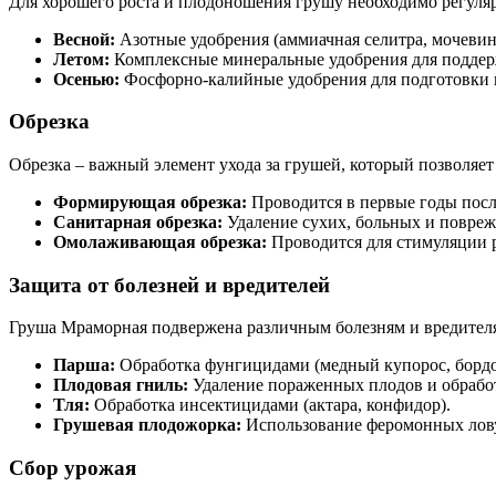
Для хорошего роста и плодоношения грушу необходимо регуля
Весной:
Азотные удобрения (аммиачная селитра, мочевина
Летом:
Комплексные минеральные удобрения для подде
Осенью:
Фосфорно-калийные удобрения для подготовки к
Обрезка
Обрезка – важный элемент ухода за грушей, который позволяе
Формирующая обрезка:
Проводится в первые годы посл
Санитарная обрезка:
Удаление сухих, больных и повреж
Омолаживающая обрезка:
Проводится для стимуляции р
Защита от болезней и вредителей
Груша Мраморная подвержена различным болезням и вредителя
Парша:
Обработка фунгицидами (медный купорос, бордо
Плодовая гниль:
Удаление пораженных плодов и обрабо
Тля:
Обработка инсектицидами (актара, конфидор).
Грушевая плодожорка:
Использование феромонных лову
Сбор урожая