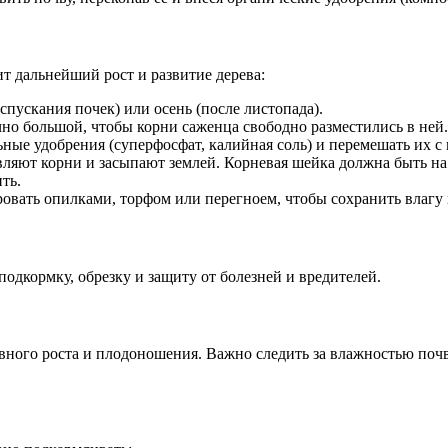
ит дальнейший рост и развитие дерева:
спускания почек) или осень (после листопада).
но большой, чтобы корни саженца свободно разместились в ней
ые удобрения (суперфосфат, калийная соль) и перемешать их с 
ляют корни и засыпают землей. Корневая шейка должна быть на
ть.
вать опилками, торфом или перегноем, чтобы сохранить влагу и
одкормку, обрезку и защиту от болезней и вредителей.
ивного роста и плодоношения. Важно следить за влажностью поч