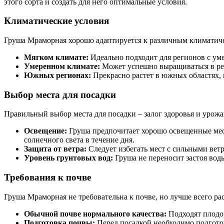
этого сорта и создать для него оптимальные условия.
Климатические условия
Груша Мраморная хорошо адаптируется к различным климатичес
Мягком климате:
Идеально подходит для регионов с ум
Умеренном климате:
Может успешно выращиваться в рег
Южных регионах:
Прекрасно растет в южных областях, г
Выбор места для посадки
Правильный выбор места для посадки – залог здоровья и уро
Освещение:
Груша предпочитает хорошо освещенные места
солнечного света в течение дня.
Защита от ветра:
Следует избегать мест с сильными ветр
Уровень грунтовых вод:
Груша не переносит застоя вод
Требования к почве
Груша Мраморная не требовательна к почве, но лучше всего рас
Обычной почве нормального качества:
Подходят плодо
Подготовка почвы:
Перед посадкой необходимо подготови