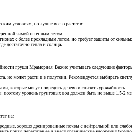
ким условиям, но лучше всего растет в:
еренной зимой и теплым летом.
ионах с более прохладным летом, но требует защиты от сильны
де достаточно тепла и солнца.
жайности груши Мраморная. Важно учитывать следующие фактор
, но может расти и в полутени. Рекомендуется выбирать светлую
ами, которые могут повредить дерево и снизить урожайность.
ы, поэтому уровень грунтовых вод должен быть не выше 1,5-2 ме
тет на:
родные, хорошо дренированные почвы с нейтральной или слабо
ть почву, перекопав ее и внеся органические удобрения (компос