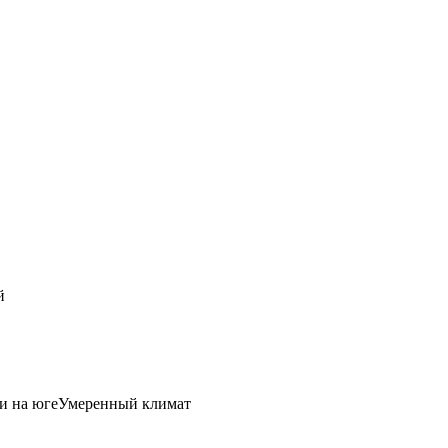
й
и на югеУмеренный климат