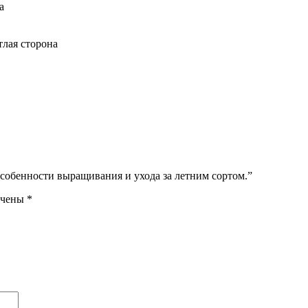
а
тлая сторона
особенности выращивания и ухода за летним сортом.”
ечены
*