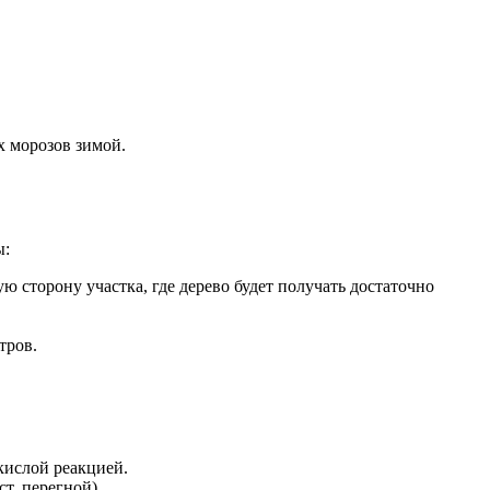
х морозов зимой.
ы:
 сторону участка, где дерево будет получать достаточно
тров.
кислой реакцией.
т, перегной).