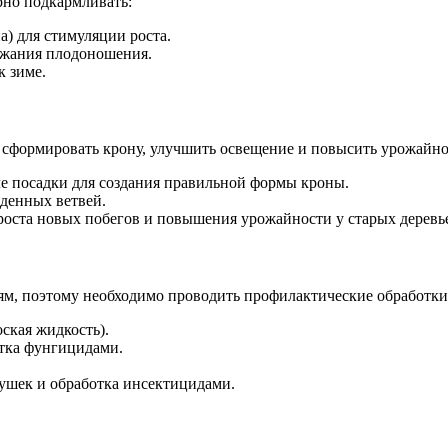
рно подкармливать:
) для стимуляции роста.
ржания плодоношения.
 зиме.
т сформировать крону, улучшить освещение и повысить урожайно
е посадки для создания правильной формы кроны.
денных ветвей.
оста новых побегов и повышения урожайности у старых деревь
м, поэтому необходимо проводить профилактические обработки
ская жидкость).
тка фунгицидами.
шек и обработка инсектицидами.