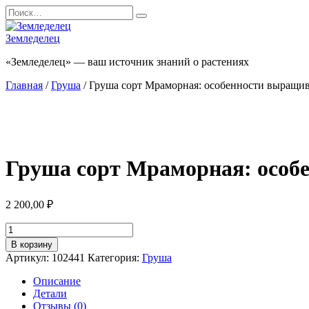
Перейти
Search
к
for:
содержанию
Земледелец
«Земледелец» — ваш источник знаний о растениях
Главная
/
Груша
/ Груша сорт Мраморная: особенности выращива
Груша сорт Мраморная: особе
2 200,00
₽
Количество
товара
В корзину
Груша
Артикул:
102441
Категория:
Груша
сорт
Мраморная:
Описание
особенности
Детали
выращивания
Отзывы (0)