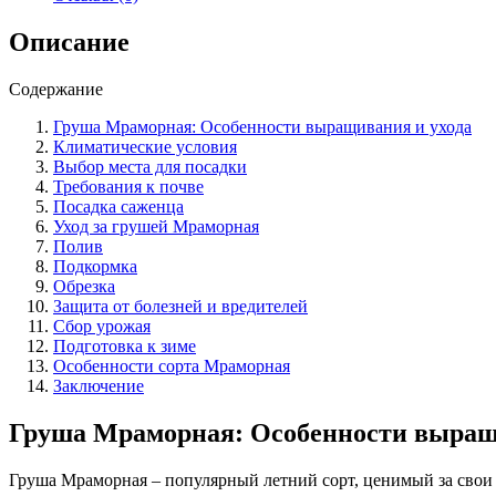
и
ухода
Описание
за
летним
Содержание
сортом.
Груша Мраморная: Особенности выращивания и ухода
Климатические условия
Выбор места для посадки
Требования к почве
Посадка саженца
Уход за грушей Мраморная
Полив
Подкормка
Обрезка
Защита от болезней и вредителей
Сбор урожая
Подготовка к зиме
Особенности сорта Мраморная
Заключение
Груша Мраморная: Особенности выращ
Груша Мраморная – популярный летний сорт, ценимый за свои