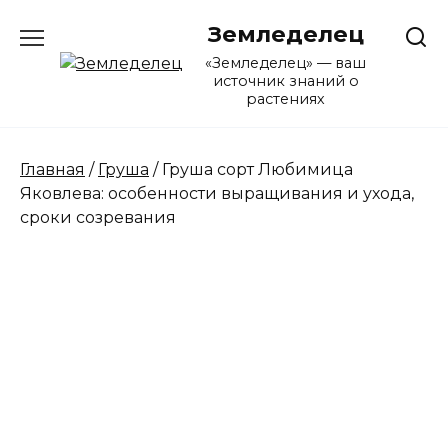
Перейти
Земледелец
к
содержанию
«Земледелец» — ваш
источник знаний о
растениях
Главная
/
Груша
/ Груша сорт Любимица
Яковлева: особенности выращивания и ухода,
сроки созревания