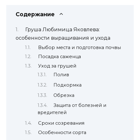
ухода,
сроки
Содержание
созревания
Груша Любимица Яковлева:
особенности выращивания и ухода
Выбор места и подготовка почвы
Посадка саженца
Уход за грушей
Полив
Подкормка
Обрезка
Защита от болезней и
вредителей
Сроки созревания
Особенности сорта