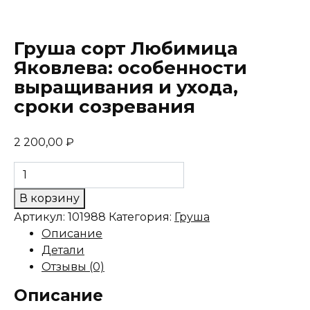
Груша сорт Любимица
Яковлева: особенности
выращивания и ухода,
сроки созревания
2 200,00
₽
Количество
товара
В корзину
Груша
Артикул:
101988
Категория:
Груша
сорт
Описание
Любимица
Детали
Яковлева:
Отзывы (0)
особенности
выращивания
Описание
и