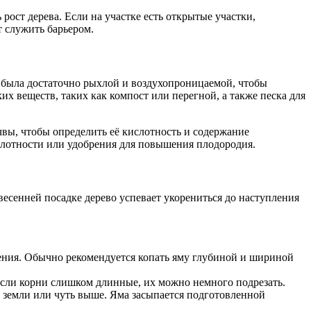
рост дерева. Если на участке есть открытые участки,
 служить барьером.
а была достаточно рыхлой и воздухопроницаемой, чтобы
 веществ, таких как компост или перегной, а также песка для
чвы, чтобы определить её кислотность и содержание
слотности или удобрения для повышения плодородия.
весенней посадке дерево успевает укорениться до наступления
ения. Обычно рекомендуется копать яму глубиной и шириной
Если корни слишком длинные, их можно немного подрезать.
не земли или чуть выше. Яма засыпается подготовленной