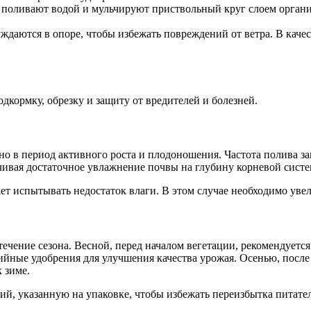
 поливают водой и мульчируют приствольный круг слоем органи
даются в опоре, чтобы избежать повреждений от ветра. В каче
дкормку, обрезку и защиту от вредителей и болезней.
но в период активного роста и плодоношения. Частота полива за
ечивая достаточное увлажнение почвы на глубину корневой сист
ет испытывать недостаток влаги. В этом случае необходимо увел
ечение сезона. Весной, перед началом вегетации, рекомендуется
йные удобрения для улучшения качества урожая. Осенью, после
 зиме.
й, указанную на упаковке, чтобы избежать переизбытка питател