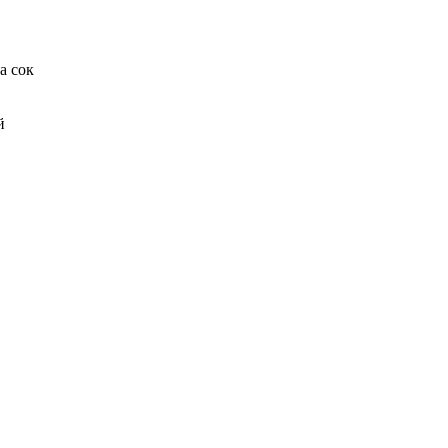
а сок
й