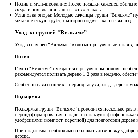
Полив и мульчирование: После посадки саженец обильно
сохранения влаги и защиты от сорняков.
Установка опоры: Молодые саженцы груши “Вильямс” нуж
металлическую трубу, к которой подвязывают саженец.
Уход за грушей “Вильямс”
Уход за грушей “Вильямс” включает регулярный полив, по
Полив
Груша “Вильямс” нуждается в регулярном поливе, особен
рекомендуется поливать дерево 1-2 раза в неделю, обесп
Особенно важен полив в период засухи, когда дерево мож
Подкормка
Подкормка груши “Вильямс” проводится несколько раз в т
период формирования плодов, используют фосфорно-кали
удобрениями (компост, перегной) для подготовки дерева к
При подкормке необходимо соблюдать дозировку удобрени
дерева.