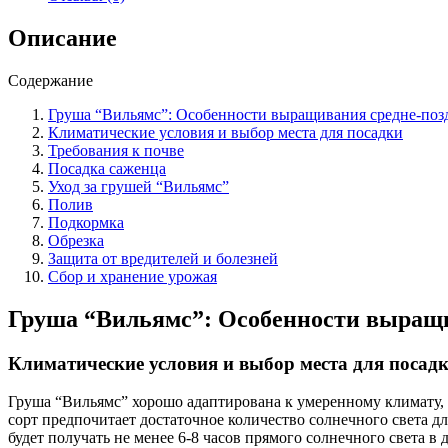
средне-
позднего
Описание
сорта
с
Содержание
румянцем.
Груша “Вильямс”: Особенности выращивания средне-позд
Климатические условия и выбор места для посадки
Требования к почве
Посадка саженца
Уход за грушей “Вильямс”
Полив
Подкормка
Обрезка
Защита от вредителей и болезней
Сбор и хранение урожая
Груша “Вильямс”: Особенности выращи
Климатические условия и выбор места для посад
Груша “Вильямс” хорошо адаптирована к умеренному климату, 
сорт предпочитает достаточное количество солнечного света д
будет получать не менее 6-8 часов прямого солнечного света в д