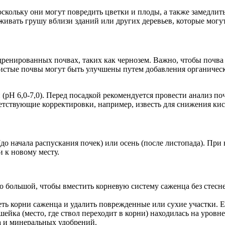
кольку они могут повредить цветки и плоды, а также замедлить 
ивать грушу вблизи зданий или других деревьев, которые могут
дренированных почвах, таких как чернозем. Важно, чтобы почв
истые почвы могут быть улучшены путем добавления органических
pH 6,0-7,0). Перед посадкой рекомендуется провести анализ по
етствующие корректировки, например, известь для снижения ки
о начала распускания почек) или осень (после листопада). При 
и к новому месту.
о большой, чтобы вместить корневую систему саженца без стесн
ть корни саженца и удалить поврежденные или сухие участки. 
шейка (место, где ствол переходит в корни) находилась на уров
а и минеральных удобрений.