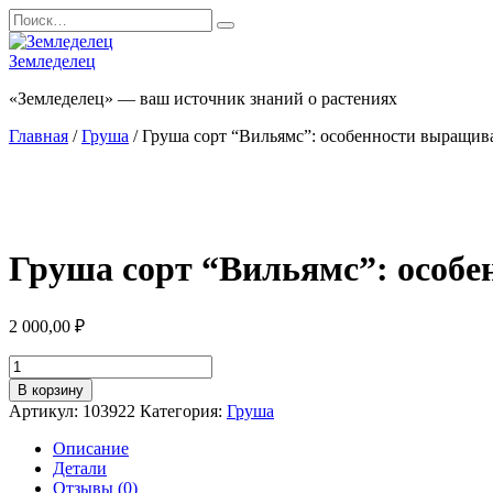
Перейти
Search
к
for:
содержанию
Земледелец
«Земледелец» — ваш источник знаний о растениях
Главная
/
Груша
/ Груша сорт “Вильямс”: особенности выращива
Груша сорт “Вильямс”: особе
2 000,00
₽
Количество
товара
В корзину
Груша
Артикул:
103922
Категория:
Груша
сорт
"Вильямс":
Описание
особенности
Детали
выращивания
Отзывы (0)