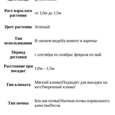
Рост взрослого
от 1;0м до 1;5м
растения
Цвет растения
Зеленый
Тип
В свежем видеНа компот и варенье
использования
Период
с сентября по ноябрьс февраля по май
доставки
Расстояние при
1;0м – 1;5м
посадке
Мягкий климатПодходит для высадки на
Тип климата
югеУмеренный климат
Кислая почваОбычная почва нормального
Тип почвы
качестваПесок