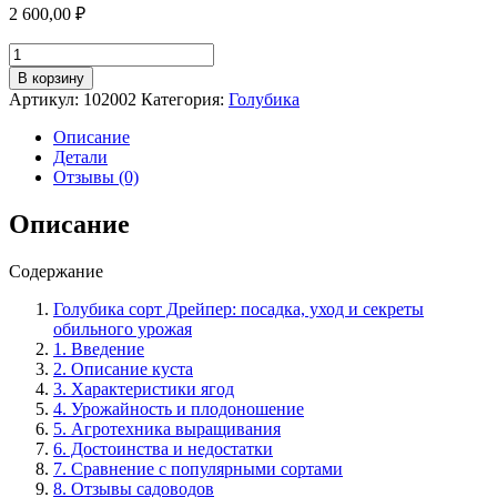
2 600,00
₽
Количество
товара
В корзину
Голубика
Артикул:
102002
Категория:
Голубика
сорт
Дрейпер:
Описание
посадка,
Детали
уход
Отзывы (0)
и
секреты
Описание
обильного
урожая.
Содержание
Голубика сорт Дрейпер: посадка, уход и секреты
обильного урожая
1. Введение
2. Описание куста
3. Характеристики ягод
4. Урожайность и плодоношение
5. Агротехника выращивания
6. Достоинства и недостатки
7. Сравнение с популярными сортами
8. Отзывы садоводов