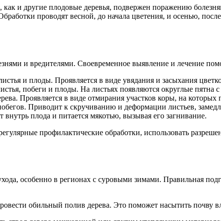
как и другие плодовые деревья, подвержен поражению болезня
работки проводят весной, до начала цветения, и осенью, после
нями и вредителями. Своевременное выявление и лечение помог
истья и плоды. Проявляется в виде увядания и засыхания цветко
стья, побеги и плоды. На листьях появляются округлые пятна с
рева. Проявляется в виде отмирания участков коры, на которых 
побегов. Приводит к скручиванию и деформации листьев, замедл
внутрь плода и питается мякотью, вызывая его загнивание.
регулярные профилактические обработки, использовать разреше
хода, особенно в регионах с суровыми зимами. Правильная под
ровести обильный полив дерева. Это поможет насытить почву вл