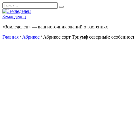
Перейти
Search
к
for:
содержанию
Земледелец
«Земледелец» — ваш источник знаний о растениях
Главная
/
Абрикос
/ Абрикос сорт Триумф северный: особенност