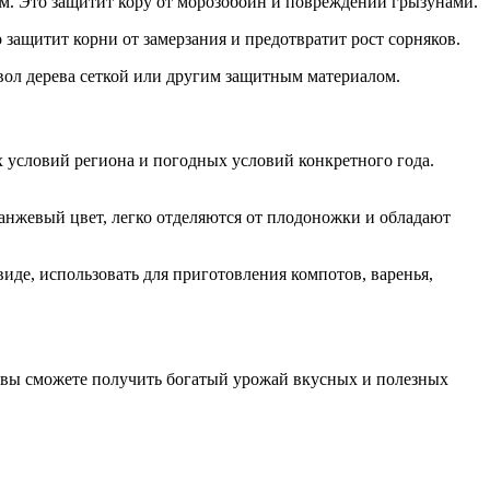
м. Это защитит кору от морозобоин и повреждений грызунами.
 защитит корни от замерзания и предотвратит рост сорняков.
вол дерева сеткой или другим защитным материалом.
х условий региона и погодных условий конкретного года.
анжевый цвет, легко отделяются от плодоножки и обладают
де, использовать для приготовления компотов, варенья,
, вы сможете получить богатый урожай вкусных и полезных