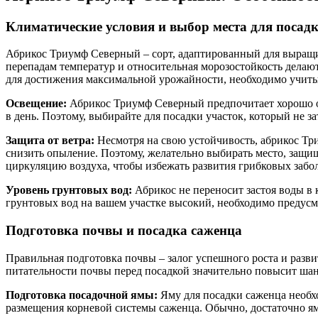
Климатические условия и выбор места для посад
Абрикос Триумф Северный – сорт, адаптированный для выращив
перепадам температур и относительная морозостойкость делают
для достижения максимальной урожайности, необходимо учитыв
Освещение:
Абрикос Триумф Северный предпочитает хорошо ос
в день. Поэтому, выбирайте для посадки участок, который не 
Защита от ветра:
Несмотря на свою устойчивость, абрикос Тр
снизить опыление. Поэтому, желательно выбирать место, защи
циркуляцию воздуха, чтобы избежать развития грибковых забо
Уровень грунтовых вод:
Абрикос не переносит застоя воды в к
грунтовых вод на вашем участке высокий, необходимо предусм
Подготовка почвы и посадка саженца
Правильная подготовка почвы – залог успешного роста и разв
питательности почвы перед посадкой значительно повысит шан
Подготовка посадочной ямы:
Яму для посадки саженца необхо
размещения корневой системы саженца. Обычно, достаточно ям