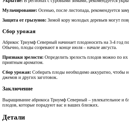
Укрытие:
В регионах с суровыми зимами, рекомендуется укры
Мульчирование:
Осенью, после листопада, рекомендуется заму
Защита от грызунов:
Зимой кору молодых деревьев могут повр
Сбор урожая
Абрикос Триумф Северный начинает плодоносить на 3-4 год по
Обычно, плоды созревают в конце июля – начале августа.
Признаки зрелости:
Определить зрелость плодов можно по их 
приятным ароматом.
Сбор урожая:
Собирать плоды необходимо аккуратно, чтобы не
джемов и других заготовок.
Заключение
Выращивание абрикоса Триумф Северный – увлекательное и бл
плодов, которые порадуют вас и ваших близких.
Детали