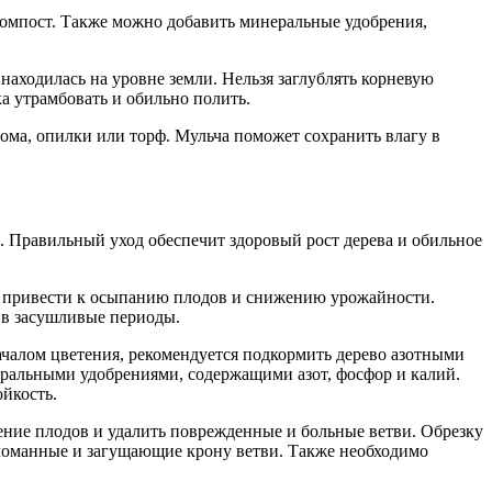
омпост. Также можно добавить минеральные удобрения,
 находилась на уровне земли. Нельзя заглублять корневую
ка утрамбовать и обильно полить.
лома, опилки или торф. Мульча поможет сохранить влагу в
й. Правильный уход обеспечит здоровый рост дерева и обильное
ет привести к осыпанию плодов и снижению урожайности.
 в засушливые периоды.
ачалом цветения, рекомендуется подкормить дерево азотными
еральными удобрениями, содержащими азот, фосфор и калий.
йкость.
ение плодов и удалить поврежденные и больные ветви. Обрезку
 сломанные и загущающие крону ветви. Также необходимо