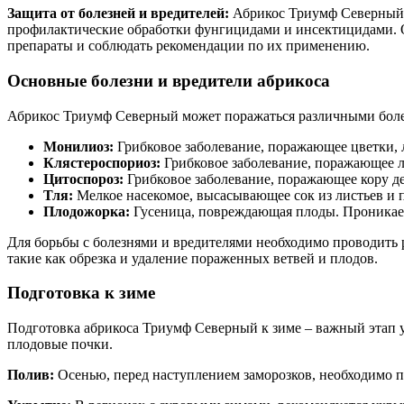
Защита от болезней и вредителей:
Абрикос Триумф Северный, 
профилактические обработки фунгицидами и инсектицидами. Об
препараты и соблюдать рекомендации по их применению.
Основные болезни и вредители абрикоса
Абрикос Триумф Северный может поражаться различными болез
Монилиоз:
Грибковое заболевание, поражающее цветки, л
Клястероспориоз:
Грибковое заболевание, поражающее ли
Цитоспороз:
Грибковое заболевание, поражающее кору де
Тля:
Мелкое насекомое, высасывающее сок из листьев и 
Плодожорка:
Гусеница, повреждающая плоды. Проникает 
Для борьбы с болезнями и вредителями необходимо проводить 
такие как обрезка и удаление пораженных ветвей и плодов.
Подготовка к зиме
Подготовка абрикоса Триумф Северный к зиме – важный этап у
плодовые почки.
Полив:
Осенью, перед наступлением заморозков, необходимо п