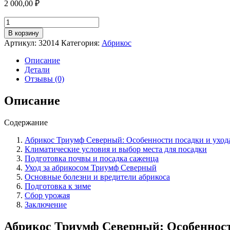
2 000,00
₽
Количество
товара
В корзину
Абрикос
Артикул:
32014
Категория:
Абрикос
сорт
Триумф
Описание
северный:
Детали
особенности
Отзывы (0)
посадки
и
Описание
ухода
для
Содержание
богатого
урожая
Абрикос Триумф Северный: Особенности посадки и ухода
Климатические условия и выбор места для посадки
Подготовка почвы и посадка саженца
Уход за абрикосом Триумф Северный
Основные болезни и вредители абрикоса
Подготовка к зиме
Сбор урожая
Заключение
Абрикос Триумф Северный: Особенности