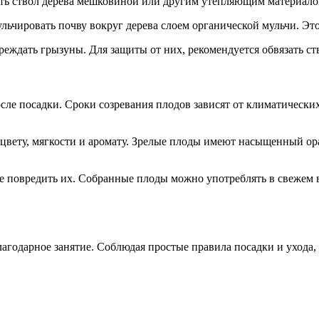
ть ствол дерева мешковиной или другим утепляющим материало
льчировать почву вокруг дерева слоем органической мульчи. Это
еждать грызуны. Для защиты от них, рекомендуется обвязать ст
сле посадки. Сроки созревания плодов зависят от климатически
цвету, мягкости и аромату. Зрелые плоды имеют насыщенный ор
 повредить их. Собранные плоды можно употреблять в свежем ви
агодарное занятие. Соблюдая простые правила посадки и ухода