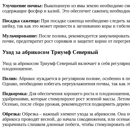
Улучшение почвы:
Выкопанную из ямы землю необходимо смеш
содержащие фосфор и калий. Это обеспечит саженец необходи
Посадка саженца:
При посадке саженца необходимо следить за 
шейку, так как это может привести к загниванию коры и гибел
Мульчирование:
После полива, рекомендуется замульчировать 
почве, предотвратит рост сорняков и защитит корни от перегре
Уход за абрикосом Триумф Северный
Уход за абрикосом Триумф Северный включает в себя регулярны
плодоношение.
Полив:
Абрикос нуждается в регулярном поливе, особенно в п
Однако, необходимо избегать переувлажнения почвы, так как 
Подкормка:
Для обеспечения хорошего роста и плодоношения, 
удобрениями, которые стимулируют рост зеленой массы. Лето
Осенью, после сбора урожая, рекомендуется подкормить дере
Обрезка:
Обрезка – важный элемент ухода за абрикосом. Она п
абрикоса проводят весной, до начала сокодвижения, или осень
укорачивать слишком длинные побеги, чтобы стимулировать о