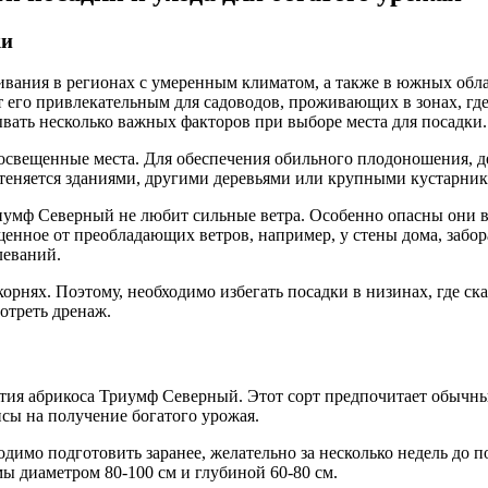
ки
ания в регионах с умеренным климатом, а также в южных облас
 его привлекательным для садоводов, проживающих в зонах, где
ать несколько важных факторов при выборе места для посадки.
вещенные места. Для обеспечения обильного плодоношения, дер
затеняется зданиями, другими деревьями или крупными кустарни
иумф Северный не любит сильные ветра. Особенно опасны они во
щенное от преобладающих ветров, например, у стены дома, забо
леваний.
орнях. Поэтому, необходимо избегать посадки в низинах, где ск
отреть дренаж.
ития абрикоса Триумф Северный. Этот сорт предпочитает обычны
сы на получение богатого урожая.
димо подготовить заранее, желательно за несколько недель до 
ы диаметром 80-100 см и глубиной 60-80 см.