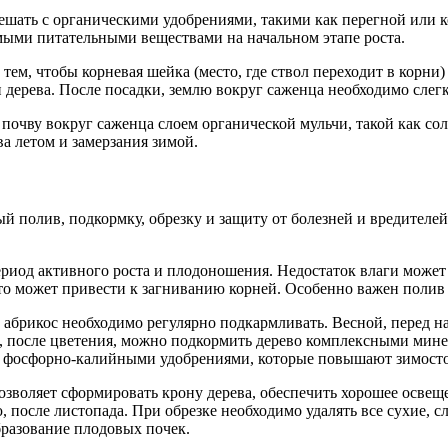
ать с органическими удобрениями, такими как перегной или к
мыми питательными веществами на начальном этапе роста.
тем, чтобы корневая шейка (место, где ствол переходит в корни)
и дерева. После посадки, землю вокруг саженца необходимо слег
почву вокруг саженца слоем органической мульчи, такой как со
ва летом и замерзания зимой.
й полив, подкормку, обрезку и защиту от болезней и вредителе
ериод активного роста и плодоношения. Недостаток влаги мож
это может привести к загниванию корней. Особенно важен полив
абрикос необходимо регулярно подкармливать. Весной, перед н
м, после цветения, можно подкормить дерево комплексными мин
во фосфорно-калийными удобрениями, которые повышают зимосто
озволяет сформировать крону дерева, обеспечить хорошее освещ
ю, после листопада. При обрезке необходимо удалять все сухие,
бразование плодовых почек.