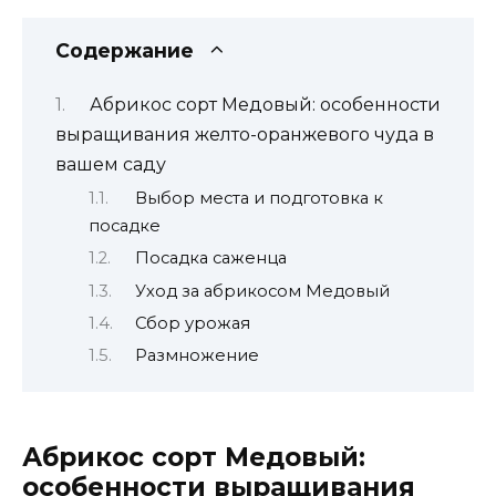
чуда
в
Содержание
вашем
саду
Абрикос сорт Медовый: особенности
выращивания желто-оранжевого чуда в
вашем саду
Выбор места и подготовка к
посадке
Посадка саженца
Уход за абрикосом Медовый
Сбор урожая
Размножение
Абрикос сорт Медовый:
особенности выращивания