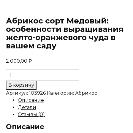
Абрикос сорт Медовый:
особенности выращивания
желто-оранжевого чуда в
вашем саду
2 000,00
₽
Количество
товара
В корзину
Абрикос
Артикул:
103926
Категория:
Абрикос
сорт
Описание
Медовый:
Детали
особенности
Отзывы (0)
выращивания
желто-
Описание
оранжевого