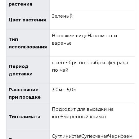
растения
Зеленый
Цвет растения
В свежем видеНа компот и
Тип
варенье
использования
с сентября по ноябрьс февраля
Период
по май
доставки
Расстояние
3;0м – 5;0м
при посадке
Подходит для высадки на
Тип климата
югеУмеренный климат
СуглинистаяСупесчанаяЧернозем