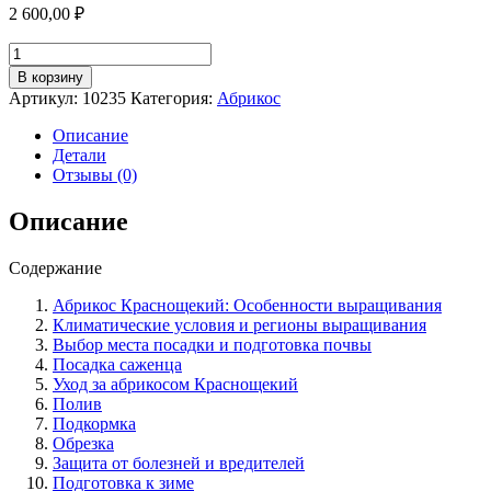
2 600,00
₽
Количество
товара
В корзину
Абрикос
Артикул:
10235
Категория:
Абрикос
сорт
Краснощекий:
Описание
особенности
Детали
выращивания,
Отзывы (0)
посадка
и
Описание
уход
за
Содержание
деревом.
Абрикос Краснощекий: Особенности выращивания
Климатические условия и регионы выращивания
Выбор места посадки и подготовка почвы
Посадка саженца
Уход за абрикосом Краснощекий
Полив
Подкормка
Обрезка
Защита от болезней и вредителей
Подготовка к зиме