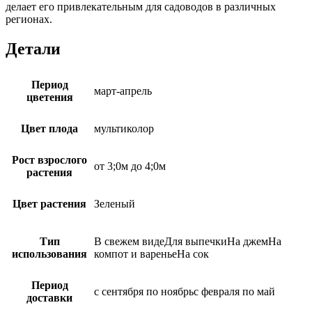
делает его привлекательным для садоводов в различных
регионах.
Детали
Период
март-апрель
цветения
Цвет плода
мультиколор
Рост взрослого
от 3;0м до 4;0м
растения
Цвет растения
Зеленый
Тип
В свежем видеДля выпечкиНа джемНа
использования
компот и вареньеНа сок
Период
с сентября по ноябрьс февраля по май
доставки