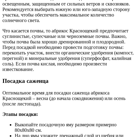
освещенным, защищенным от сильных ветров и сквозняков.
Рекомендуется выбирать южную или юго-западную сторону
участка, чтобы обеспечить максимальное количество
солнечного света.
Что касается почвы, то абрикос Краснощекий предпочитает
суглинистые, супесчаные или черноземные почвы. Важно,
чтобы почва была хорошо дренированной и плодородной.
Перед посадкой необходимо провести подготовку почвы:
перекопать участок, внести органические удобрения (компост,
перегной) и минеральные удобрения (суперфосфат, калийная
соль). Если почва кислая, необходимо произвести
известкование.
Посадка саженца
Оптимальное время для посадки саженца абрикоса
Краснощекий – весна (до начала сокодвижения) или осень
(после листопада).
Этапы посадки:
Выкопайте посадочную яму размером примерно
80x80x80 см.
На дно ямы уложите дренажный слой из щебня или