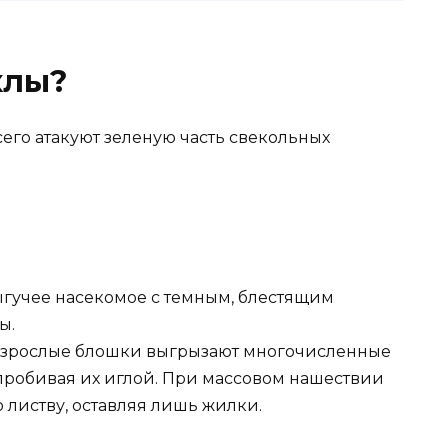
клы?
его атакуют зеленую часть свекольных
ыгучее насекомое с темным, блестящим
ы.
Взрослые блошки выгрызают многочисленные
 пробивая их иглой. При массовом нашествии
 листву, оставляя лишь жилки.