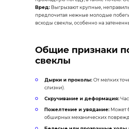
Вред:
Выгрызают крупные, неправиль
предпочитая нежные молодые побеги 
всходы свеклы, особенно на затененны
Общие признаки п
свеклы
Дырки и проколы:
От мелких точ
слизни).
Скручивание и деформация:
Час
Пожелтение и увядание:
Может б
обширных механических повреж
Белесые или прозрачные ходы 