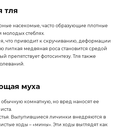
я тля
рные насекомые, часто образующие плотные
 молодых стеблях.
ия, что приводит к скручиванию, деформации
ю липкая медвяная роса становится средой
ый препятствует фотосинтезу. Тля также
олеваний.
ющая муха
 обычную комнатную, но вред наносят ее
иста.
стья. Вылупившиеся личинки внедряются в
истые ходы – «мины». Эти ходы выглядят как