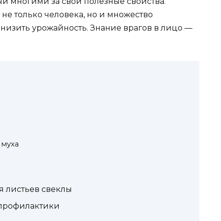
й многими за свои полезные свойства.
не только человека, но и множество
низить урожайность. Знание врагов в лицо —
 муха
 листьев свеклы
профилактики