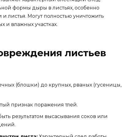
ной формы дыры в листьях, особенно
и листья. Могут полностью уничтожить
х и влажных участках.
овреждения листьев
ечных (блошки) до крупных, рваных (гусеницы,
тый признак поражения тлей.
ыть результатом высасывания соков или
дений.
внутри листа:
Характерный след работы