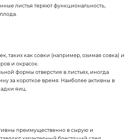
енные листья теряют функциональность,
плода.
, таких как совки (например, озимая совка) и
ров и окрасок.
ьной формы отверстия в листьях, иногда
ну за короткое время. Наиболее активны в
ладки яиц.
тивны преимущественно в сырую и
ставляют характерный блестящий след.