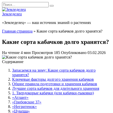
Перейти
Search
к
for:
содержанию
Земледелец
«Земледелец» — ваш источник знаний о растениях
Главная страница
»
Какие сорта кабачков долго хранятся?
Какие сорта кабачков долго хранятся?
На чтение
4 мин
Просмотров
185
Опубликовано
03.02.2026
Содержание
Запасаемся на зиму: Какие сорта кабачков долго
хранятся?
Ключевые факторы долгого хранения кабачков
Общие правила подготовки и хранения кабачков
Лучшие сорта кабачков для длительного хранения
1. Твердокорые кабачки (или кабачки-тыковки)
«Атлант»
«Грибовские 37»
«Негритенок»
«Цукеша»