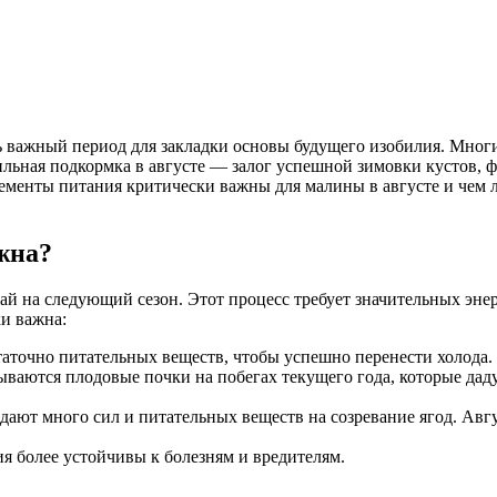
ь важный период для закладки основы будущего изобилия. Многие
вильная подкормка в августе — залог успешной зимовки кустов,
лементы питания критически важны для малины в августе и чем л
жна?
жай на следующий сезон. Этот процесс требует значительных эне
и важна:
аточно питательных веществ, чтобы успешно перенести холода.
ываются плодовые почки на побегах текущего года, которые дад
ают много сил и питательных веществ на созревание ягод. Авгу
 более устойчивы к болезням и вредителям.