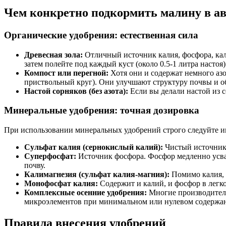
Чем конкретно подкормить малину в а
Органические удобрения: естественная сила
Древесная зола:
Отличный источник калия, фосфора, каль
затем полейте под каждый куст (около 0.5-1 литра настоя
Компост или перегной:
Хотя они и содержат немного азо
приствольный круг). Они улучшают структуру почвы и 
Настой сорняков (без азота):
Если вы делали настой из с
Минеральные удобрения: точная дозировка
При использовании минеральных удобрений строго следуйте ин
Сульфат калия (сернокислый калий):
Чистый источник к
Суперфосфат:
Источник фосфора. Фосфор медленно усваив
почву.
Калимагнезия (сульфат калия-магния):
Помимо калия, с
Монофосфат калия:
Содержит и калий, и фосфор в легко
Комплексные осенние удобрения:
Многие производители
микроэлементов при минимальном или нулевом содержани
Правила внесения удобрений