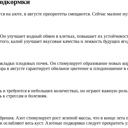
подкормки
тся на азоте, в августе приоритеты смещаются. Сейчас малине ну
 Он улучшает водный обмен в клетках, повышает их устойчивост
 того, калий улучшает вкусовые качества и лежкость будущих яго
кладки плодовых почек. Он стимулирует образование новых кор
ора в августе гарантирует обильное цветение и плодоношение в
оть и требуются в небольших количествах, но играют важную рол
 к стрессам и болезням.
обрения. Азот стимулирует рост зеленой массы, что в конце ле
и ослабляют весь куст. Азотные подкормки следует прекратить у