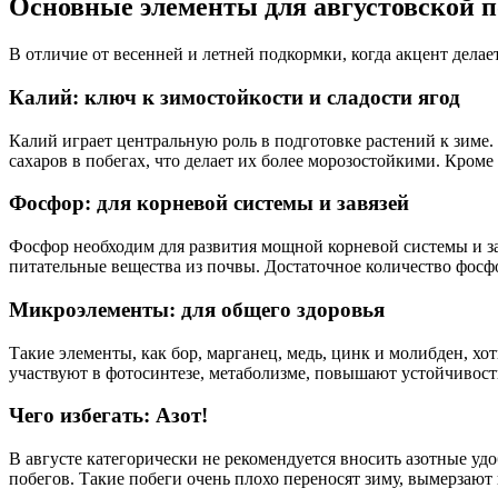
Основные элементы для августовской 
В отличие от весенней и летней подкормки, когда акцент делае
Калий: ключ к зимостойкости и сладости ягод
Калий играет центральную роль в подготовке растений к зиме.
сахаров в побегах, что делает их более морозостойкими. Кроме
Фосфор: для корневой системы и завязей
Фосфор необходим для развития мощной корневой системы и за
питательные вещества из почвы. Достаточное количество фосф
Микроэлементы: для общего здоровья
Такие элементы, как бор, марганец, медь, цинк и молибден, х
участвуют в фотосинтезе, метаболизме, повышают устойчивость
Чего избегать: Азот!
В августе категорически не рекомендуется вносить азотные уд
побегов. Такие побеги очень плохо переносят зиму, вымерзают 