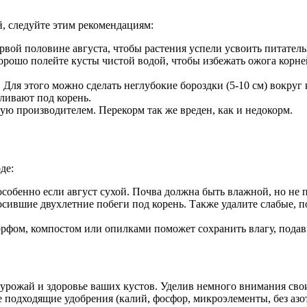
, следуйте этим рекомендациям:
вой половине августа, чтобы растения успели усвоить питатель
рошо полейте кусты чистой водой, чтобы избежать ожога корне
Для этого можно сделать неглубокие бороздки (5-10 см) вокруг к
вливают под корень.
ую производителем. Перекорм так же вреден, как и недокорм.
де:
собенно если август сухой. Почва должна быть влажной, но не 
осившие двухлетние побеги под корень. Также удалите слабые, 
рфом, компостом или опилками поможет сохранить влагу, подави
урожай и здоровье ваших кустов. Уделив немного внимания сво
одходящие удобрения (калий, фосфор, микроэлементы, без азота