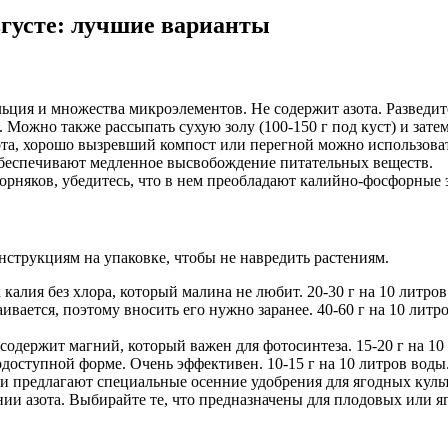
вгусте: лучшие варианты
ция и множества микроэлементов. Не содержит азота. Разведите 
). Можно также рассыпать сухую золу (100-150 г под куст) и зате
та, хорошо вызревший компост или перегной можно использовать
обеспечивают медленное высвобождение питательных веществ.
орняков, убедитесь, что в нем преобладают калийно-фосфорные э
струкциям на упаковке, чтобы не навредить растениям.
алия без хлора, который малина не любит. 20-30 г на 10 литров 
ается, поэтому вносить его нужно заранее. 40-60 г на 10 литро
одержит магний, который важен для фотосинтеза. 15-20 г на 10
доступной форме. Очень эффективен. 10-15 г на 10 литров воды
 предлагают специальные осенние удобрения для ягодных культ
и азота. Выбирайте те, что предназначены для плодовых или яг