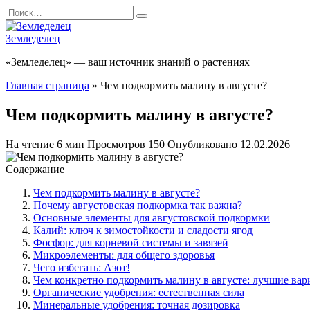
Перейти
Search
к
for:
содержанию
Земледелец
«Земледелец» — ваш источник знаний о растениях
Главная страница
»
Чем подкормить малину в августе?
Чем подкормить малину в августе?
На чтение
6 мин
Просмотров
150
Опубликовано
12.02.2026
Содержание
Чем подкормить малину в августе?
Почему августовская подкормка так важна?
Основные элементы для августовской подкормки
Калий: ключ к зимостойкости и сладости ягод
Фосфор: для корневой системы и завязей
Микроэлементы: для общего здоровья
Чего избегать: Азот!
Чем конкретно подкормить малину в августе: лучшие ва
Органические удобрения: естественная сила
Минеральные удобрения: точная дозировка