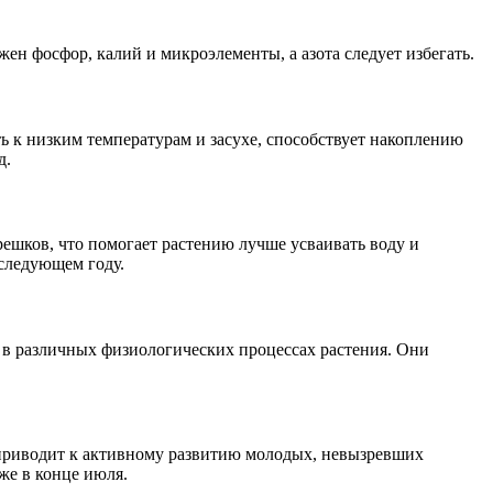
жен фосфор, калий и микроэлементы, а азота следует избегать.
ь к низким температурам и засухе, способствует накоплению
д.
ешков, что помогает растению лучше усваивать воду и
 следующем году.
ь в различных физиологических процессах растения. Они
та приводит к активному развитию молодых, невызревших
же в конце июля.