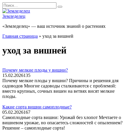
Перейти
Search
к
for:
содержанию
Земледелец
«Земледелец» — ваш источник знаний о растениях
Главная страница
»
уход за вишней
уход за вишней
Почему мелкие плоды у вишни?
15.02.2026
135
Почему мелкие плоды у вишни? Причины и решения для
садоводов Многие садоводы сталкиваются с проблемой:
вместо крупных, сочных вишен на ветвях висят мелкие
плоды.
Какие сорта вишни самоплодные?
05.02.2026
167
Самоплодные сорта вишни: Урожай без хлопот Мечтаете о
вишневом урожае, но опасаетесь сложностей с опылением?
Решение – самоплодные сорта!