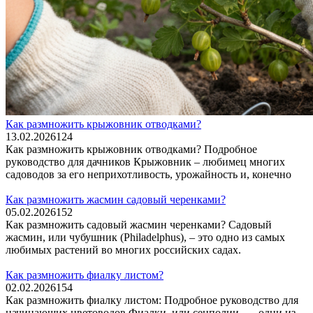
Как размножить крыжовник отводками?
13.02.2026
124
Как размножить крыжовник отводками? Подробное
руководство для дачников Крыжовник – любимец многих
садоводов за его неприхотливость, урожайность и, конечно
Как размножить жасмин садовый черенками?
05.02.2026
152
Как размножить садовый жасмин черенками? Садовый
жасмин, или чубушник (Philadelphus), – это одно из самых
любимых растений во многих российских садах.
Как размножить фиалку листом?
02.02.2026
154
Как размножить фиалку листом: Подробное руководство для
начинающих цветоводов Фиалки, или сенполии, — одни из