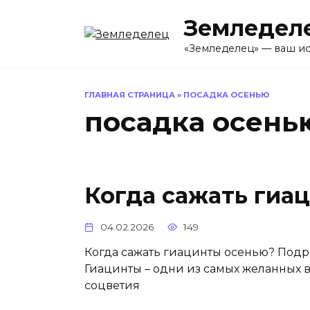
Перейти
Земледел
к
содержанию
«Земледелец» — ваш ис
ГЛАВНАЯ СТРАНИЦА
»
ПОСАДКА ОСЕНЬЮ
посадка осень
Когда сажать гиа
04.02.2026
149
Когда сажать гиацинты осенью? Под
Гиацинты – одни из самых желанных в
соцветия