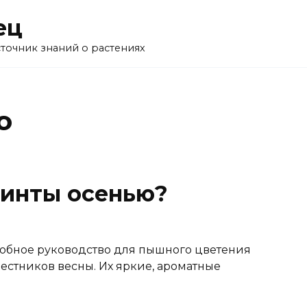
ец
точник знаний о растениях
ю
цинты осенью?
робное руководство для пышного цветения
естников весны. Их яркие, ароматные