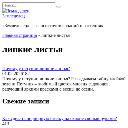
Перейти
Search
к
for:
содержанию
Земледелец
«Земледелец» — ваш источник знаний о растениях
Главная страница
»
липкие листья
липкие листья
Почему у петунии липкие листья?
01.02.2026
182
Почему у петунии липкие листья? Разгадываем тайну клейкой
зелени Петуния – любимый цветок многих садоводов,
радующий яркими красками с весны до осени.
Свежие записи
Как сделать подпорную стенку на склоне своими руками?
413