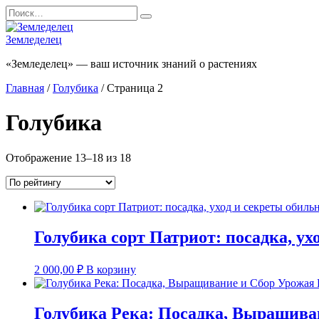
Перейти
Search
к
for:
содержанию
Земледелец
«Земледелец» — ваш источник знаний о растениях
Главная
/
Голубика
/ Страница 2
Голубика
Сортировка:
Отображение 13–18 из 18
по
рейтингу
Голубика сорт Патриот: посадка, ух
2 000,00
₽
В корзину
Голубика Река: Посадка, Выращива