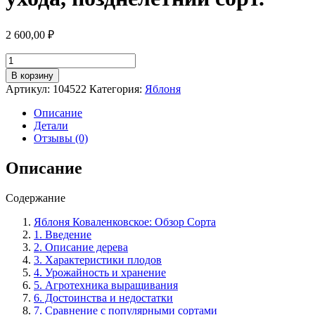
2 600,00
₽
Количество
товара
В корзину
Яблоня
Артикул:
104522
Категория:
Яблоня
сорт
"Коваленковское":
Описание
особенности
Детали
выращивания
Отзывы (0)
и
ухода,
Описание
позднелетний
сорт.
Содержание
Яблоня Коваленковское: Обзор Сорта
1. Введение
2. Описание дерева
3. Характеристики плодов
4. Урожайность и хранение
5. Агротехника выращивания
6. Достоинства и недостатки
7. Сравнение с популярными сортами