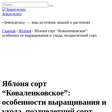
Перейти
Search
к
for:
содержанию
Земледелец
«Земледелец» — ваш источник знаний о растениях
Главная
/
Яблоня
/ Яблоня сорт “Коваленковское”:
особенности выращивания и ухода, позднелетний сорт.
Яблоня сорт
“Коваленковское”:
особенности выращивания и
ухода, позднелетний сорт.