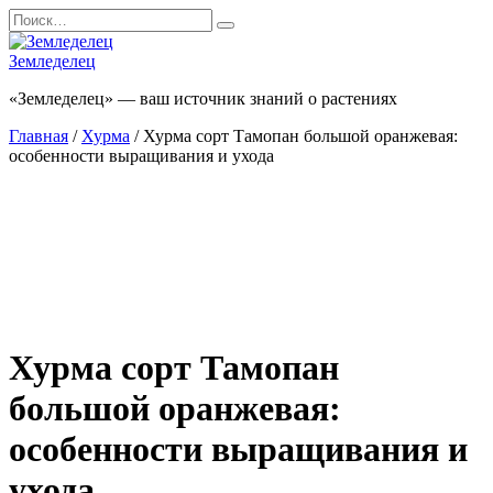
Перейти
Search
к
for:
содержанию
Земледелец
«Земледелец» — ваш источник знаний о растениях
Главная
/
Хурма
/ Хурма сорт Тамопан большой оранжевая:
особенности выращивания и ухода
Хурма сорт Тамопан
большой оранжевая:
особенности выращивания и
ухода