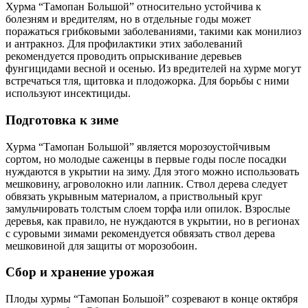
Хурма “Тамопан Большой” относительно устойчива к
болезням и вредителям, но в отдельные годы может
поражаться грибковыми заболеваниями, такими как монилиоз
и антракноз. Для профилактики этих заболеваний
рекомендуется проводить опрыскивание деревьев
фунгицидами весной и осенью. Из вредителей на хурме могут
встречаться тля, щитовка и плодожорка. Для борьбы с ними
используют инсектициды.
Подготовка к зиме
Хурма “Тамопан Большой” является морозоустойчивым
сортом, но молодые саженцы в первые годы после посадки
нуждаются в укрытии на зиму. Для этого можно использовать
мешковину, агроволокно или лапник. Ствол дерева следует
обвязать укрывным материалом, а приствольный круг
замульчировать толстым слоем торфа или опилок. Взрослые
деревья, как правило, не нуждаются в укрытии, но в регионах
с суровыми зимами рекомендуется обвязать ствол дерева
мешковиной для защиты от морозобоин.
Сбор и хранение урожая
Плоды хурмы “Тамопан Большой” созревают в конце октября