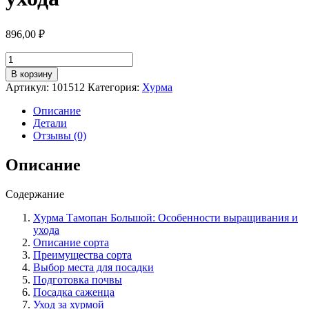
896,00
₽
Количество
товара
В корзину
Хурма
Артикул:
101512
Категория:
Хурма
сорт
Тамопан
Описание
большой
Детали
оранжевая:
Отзывы (0)
особенности
выращивания
Описание
и
ухода
Содержание
Хурма Тамопан Большой: Особенности выращивания и
ухода
Описание сорта
Преимущества сорта
Выбор места для посадки
Подготовка почвы
Посадка саженца
Уход за хурмой