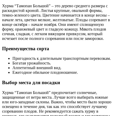
Хурма “Тамопан Большой” – это дерево среднего размера с
раскидистой кроной. Листья крупные, овальной формы,
темно-зеленого цвета. Цветение начинается в конце весны –
начале лета, цветки мелкие, желтоватые. Плоды созревают в
конце октября – начале ноября. Они имеют сплющенную
форму, оранжевый цвет и гладкую кожицу. Мякоть плодов
сочная, сладкая, с легким вяжущим привкусом, который
исчезает после полного созревания или после заморозки.
Преимущества сорта
Пригодность к длительным транспортным перевозкам.
Богатая урожайность.
Аппетитный внешний вид.
Ежегодное обильное плодоношение.
Выбор места для посадки
Хурма “Тамопан Большой” предпочитает солнечные,
защищенные от ветра места. Лучше всего выбирать южные
или юго-западные склоны. Важно, чтобы место было хорошо
освещено в течение дня, так как это способствует лучшему
созреванию плодов. Не рекомендуется сажать хурму в
низинах, где скапливается холодный воздух и где возможны