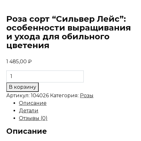
Роза сорт “Сильвер Лейс”:
особенности выращивания
и ухода для обильного
цветения
1 485,00
₽
Количество
товара
В корзину
Роза
Артикул:
104026
Категория:
Розы
сорт
Описание
"Сильвер
Детали
Лейс":
Отзывы (0)
особенности
выращивания
Описание
и