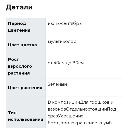
Детали
Период
июнь-сентябрь
цветения
мультиколор
Цвет цветка
Рост
от 40см до 80см
взрослого
растения
Зеленый
Цвет растения
В композицииДля горшков и
вазоновОтдельностоящийПод
Тип
срезУкрашение
использования
бордюровУкрашение клумб