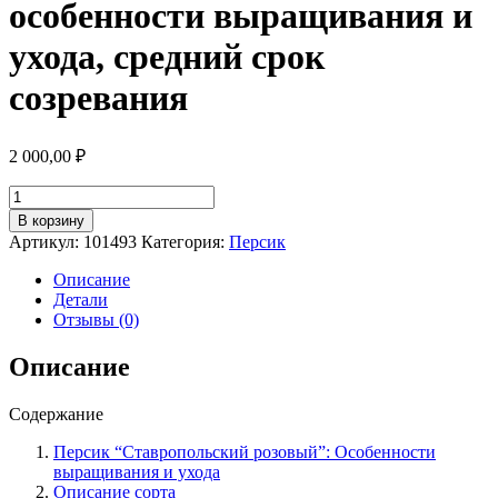
особенности выращивания и
ухода, средний срок
созревания
2 000,00
₽
Количество
товара
В корзину
Персик
Артикул:
101493
Категория:
Персик
сорт
"Ставропольский
Описание
розовый":
Детали
особенности
Отзывы (0)
выращивания
и
Описание
ухода,
средний
Содержание
срок
созревания
Персик “Ставропольский розовый”: Особенности
выращивания и ухода
Описание сорта