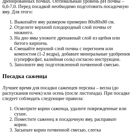
дренированных почвах. Оптимальный уровень pH почвы –
6,0-7,0. Перед посадкой необходимо подготовить посадочную
яму. Для этого:
Выкопайте яму размером примерно 80x80x80 см.
Отделите верхний плодородный слой почвы от
нижнего.
На дно ямы уложите дренажный слой из щебня или
битого кирпича.
Смешайте верхний слой почвы с перегноем или
компостом (1-2 ведра), добавьте минеральные удобрения
(суперфосфат, калийная соль) согласно инструкции.
Заполните яму подготовленной почвенной смесью.
Посадка саженца
Лучшее время для посадки саженцев персика – весна (до
распускания почек) или осень (после листопада). При посадке
следует соблюдать следующие правила:
Осмотрите корни саженца, удалите поврежденные или
сухие.
Поместите саженец в посадочную яму, расправьте
корни.
Засыпьте корни почвенной смесью, слегка