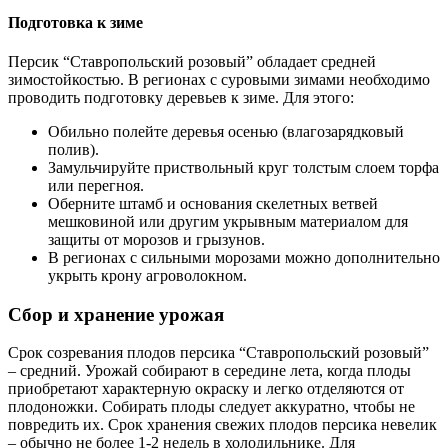
Подготовка к зиме
Персик “Ставропольский розовый” обладает средней
зимостойкостью. В регионах с суровыми зимами необходимо
проводить подготовку деревьев к зиме. Для этого:
Обильно полейте деревья осенью (влагозарядковый
полив).
Замульчируйте приствольный круг толстым слоем торфа
или перегноя.
Оберните штамб и основания скелетных ветвей
мешковиной или другим укрывным материалом для
защиты от морозов и грызунов.
В регионах с сильными морозами можно дополнительно
укрыть крону агроволокном.
Сбор и хранение урожая
Срок созревания плодов персика “Ставропольский розовый”
– средний. Урожай собирают в середине лета, когда плоды
приобретают характерную окраску и легко отделяются от
плодоножки. Собирать плоды следует аккуратно, чтобы не
повредить их. Срок хранения свежих плодов персика невелик
– обычно не более 1-2 недель в холодильнике. Для