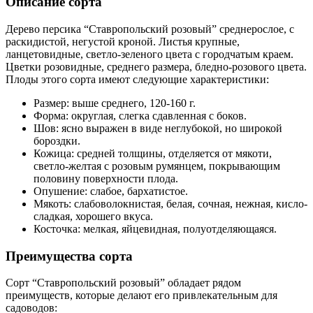
Описание сорта
Дерево персика “Ставропольский розовый” среднерослое, с
раскидистой, негустой кроной. Листья крупные,
ланцетовидные, светло-зеленого цвета с городчатым краем.
Цветки розовидные, среднего размера, бледно-розового цвета.
Плоды этого сорта имеют следующие характеристики:
Размер: выше среднего, 120-160 г.
Форма: округлая, слегка сдавленная с боков.
Шов: ясно выражен в виде неглубокой, но широкой
бороздки.
Кожица: средней толщины, отделяется от мякоти,
светло-желтая с розовым румянцем, покрывающим
половину поверхности плода.
Опушение: слабое, бархатистое.
Мякоть: слабоволокнистая, белая, сочная, нежная, кисло-
сладкая, хорошего вкуса.
Косточка: мелкая, яйцевидная, полуотделяющаяся.
Преимущества сорта
Сорт “Ставропольский розовый” обладает рядом
преимуществ, которые делают его привлекательным для
садоводов: