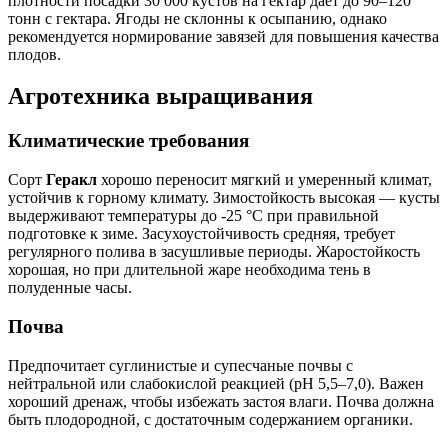
плотности посадки 30 000 кустов на гектар дает до 90–120
тонн с гектара. Ягоды не склонны к осыпанию, однако
рекомендуется нормирование завязей для повышения качества
плодов.
Агротехника выращивания
Климатические требования
Сорт
Геракл
хорошо переносит мягкий и умеренный климат,
устойчив к горному климату. Зимостойкость высокая — кусты
выдерживают температуры до -25 °C при правильной
подготовке к зиме. Засухоустойчивость средняя, требует
регулярного полива в засушливые периоды. Жаростойкость
хорошая, но при длительной жаре необходима тень в
полуденные часы.
Почва
Предпочитает суглинистые и супесчаные почвы с
нейтральной или слабокислой реакцией (pH 5,5–7,0). Важен
хороший дренаж, чтобы избежать застоя влаги. Почва должна
быть плодородной, с достаточным содержанием органики.