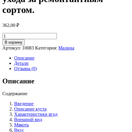
сортом.
362,00
₽
Количество
товара
В корзину
Малина
Артикул:
10083
Категория:
Малина
сорт
Геракл:
Описание
особенности
Детали
выращивания
Отзывы (0)
и
ухода
Описание
за
ремонтантным
Содержание
сортом.
Введение
Описание куста
Характеристики ягод
Внешний вид
Мякоть
Вкус