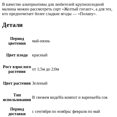
В качестве альтернативы для любителей крупноплодной
малины можно рассмотреть сорт «Желтый гигант», а для тех,
кто предпочитает более сладкие ягоды — «Полану».
Детали
Период
май-июнь
цветения
Цвет плода
красный
Рост взрослого
от 1;5м до 2;0м
растения
Цвет растения
Зеленый
Тип
В свежем видеНа компот и вареньеНа сок
использования
Период
с сентября по ноябрьс февраля по май
доставки