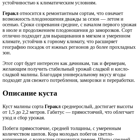
устойчивостью к климатическим условиям.
Геракл
относится к ремонтантным сортам, что означает
возможность плодоношения дважды за сезон — летом и
осенью. Сроки созревания средние, с началом первого урожая
в июле и продолжением плодоношения до заморозков. Сорт
отлично подходит для выращивания в мягком и умеренном
климате, устойчив к горному климату, что расширяет
географию посадок от южных регионов до более прохладных
зон.
Этот сорт будет интересен как дачникам, так и фермерам,
желающим получить стабильный урожай сладкой и кисло-
сладкой малины. Благодаря универсальному вкусу ягоды
подходят для свежего потребления, заморозки и переработки.
Описание куста
Куст малины сорта
Геракл
среднерослый, достигает высоты
от 1,5 до 2,2 метров. Габитус — прямостоячий, что облегчает
уход и сбор урожая.
Побеги прямостоячие, средней толщины, с умеренным
количеством шипов. Кора молодых побегов светло-
коричневая, с возрастом становится темнее. Шипы средней