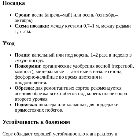
Посадка
Сроки:
весна (апрель–май) или осень (сентябрь–
октябрь).
Схема посадки:
между кустами 0,7–1 м, между рядами
1,5–2 м.
Уход
Полив:
капельный или под корень, 1–2 раза в неделю в
сухую погоду.
Подкормки:
органические удобрения весной (перегной,
компост), минеральные — азотные в начале сезона,
фосфорно-калийные во время цветения и
плодоношения.
Обрезка:
для ремонтантных сортов рекомендуется
осенняя обрезка всех побегов под корень после сбора
второго урожая.
Подвязка:
шпалера или колышки для поддержки
прямостоячих побегов.
Устойчивость к болезням
Сорт обладает хорошей устойчивостью к антракнозу и