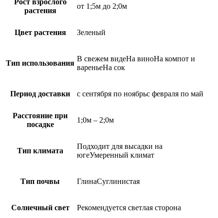
Рост взрослого
от 1;5м до 2;0м
растения
Цвет растения
Зеленый
В свежем видеНа виноНа компот и
Тип использования
вареньеНа сок
Период доставки
с сентября по ноябрьс февраля по май
Расстояние при
1;0м – 2;0м
посадке
Подходит для высадки на
Тип климата
югеУмеренный климат
Тип почвы
ГлинаСуглинистая
Солнечный свет
Рекомендуется светлая сторона