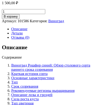
1 500,00
₽
Количество
товара
В корзину
Виноград
Артикул:
101586
Категория:
Виноград
сорт
Рошфор
Описание
синий
Детали
описание
Отзывы (0)
особенности
раннего
Описание
столового
сорта
Содержание
Виноград Рошфор синий: Обзор столового сорта
раннего срока созревания
Краткая история сорта
Основные характеристики
Тип
Срок созревания
Рекомендуемые регионы выращивания
Описание лозы и гроздей
Сила роста куста
Тип цветения